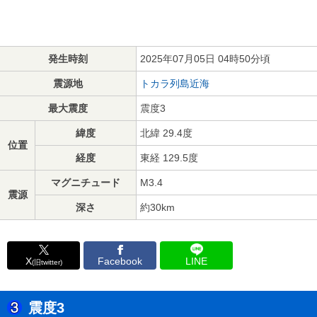
発生時刻
2025年07月05日 04時50分頃
震源地
トカラ列島近海
最大震度
震度3
緯度
北緯 29.4度
位置
経度
東経 129.5度
マグニチュード
M3.4
震源
深さ
約30km
X
Facebook
LINE
(旧twitter)
震度3