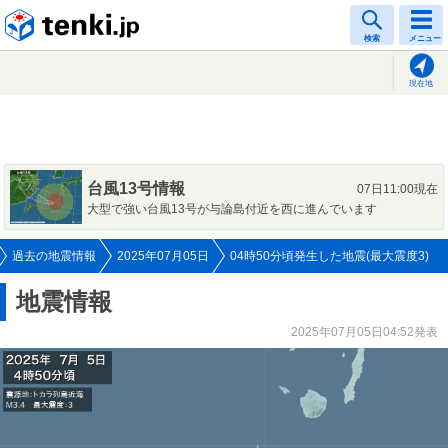
tenki.jp
検索
メニュー
現在地
台風13号情報
07日11:00現在
大型で強い台風13号が与論島付近を西に進んでいます
過去の地震情報
2025年07月05日
04時50分頃発生した地震(最大震度3)
地震情報
2025年07月05日04:52発表