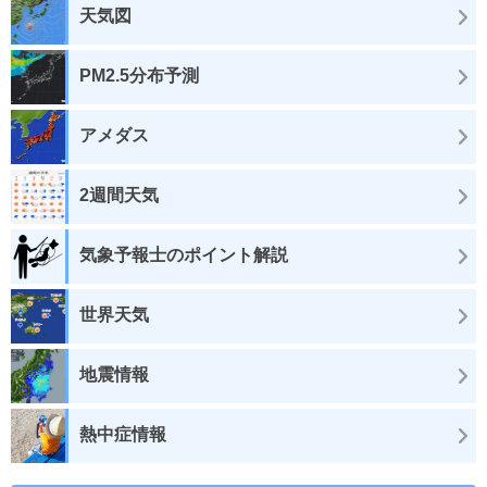
天気図
PM2.5分布予測
アメダス
2週間天気
気象予報士のポイント解説
世界天気
地震情報
熱中症情報