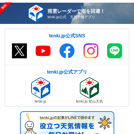
雨雲レーダーで雨を回避！
tenki.jp公式 天気予報アプリ
tenki.jp公式SNS
tenki.jp公式アプリ
tenki.jp
tenki.jp 登山天気