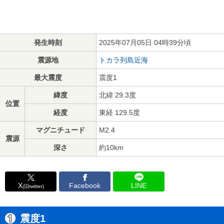
発生時刻
2025年07月05日 04時39分頃
震源地
トカラ列島近海
最大震度
震度1
緯度
北緯 29.3度
位置
経度
東経 129.5度
マグニチュード
M2.4
震源
深さ
約10km
X
Facebook
LINE
(旧twitter)
震度1