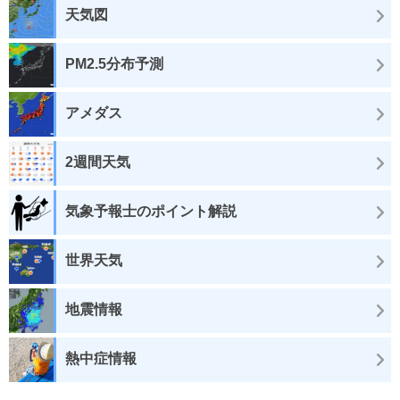
天気図
PM2.5分布予測
アメダス
2週間天気
気象予報士のポイント解説
世界天気
地震情報
熱中症情報