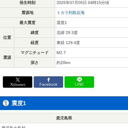
発生時刻
2025年07月05日 04時15分頃
震源地
トカラ列島近海
最大震度
震度1
緯度
北緯 29.3度
位置
経度
東経 129.4度
マグニチュード
M2.7
震源
深さ
約20km
X
Facebook
LINE
(旧twitter)
震度1
鹿児島県
鹿児島十島村