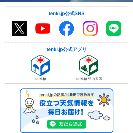
tenki.jp公式SNS
tenki.jp公式アプリ
tenki.jp
tenki.jp 登山天気