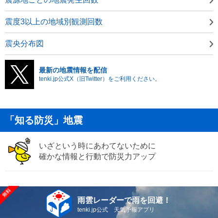
震度3以上の地域別観測回数
震央分布図
最新の地震情報を配信
tenki.jp公式X（旧Twitter）をご利用ください。
「知る防災」地震
いざという時にあわてないために
確かな情報と行動で防災力アップ
雨雲レーダーで雨を回避！
tenki.jp公式 天気予報アプリ