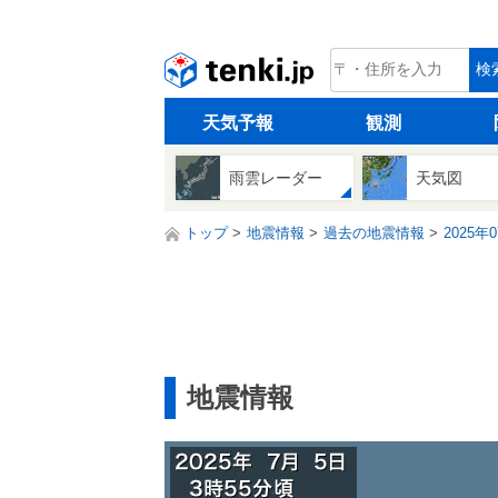
tenki.jp
検
天気予報
観測
雨雲レーダー
天気図
トップ
地震情報
過去の地震情報
2025年
地震情報