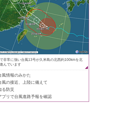
で非常に強い台風13号が久米島の北西約100kmを北
進んでいます
台風情報のみかた
台風の接近、上陸に備えて
知る防災
アプリで台風進路予報を確認