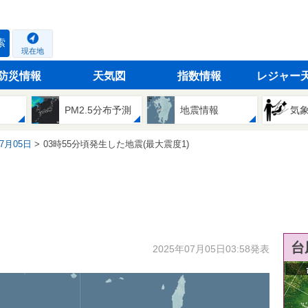
索
現在地
防災情報
天気図
指数情報
レジャー
PM2.5分布予測
地震情報
気
07月05日
03時55分頃発生した地震(最大震度1)
台
2025年07月05日03:58発表