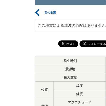
前の地震
この地震による津波の心配はありません
発生時刻
震源地
最大震度
緯度
位置
経度
マグニチュード