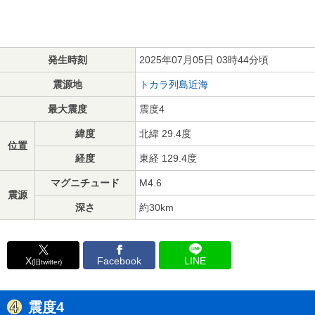
発生時刻
2025年07月05日 03時44分頃
震源地
トカラ列島近海
最大震度
震度4
緯度
北緯 29.4度
位置
経度
東経 129.4度
マグニチュード
M4.6
震源
深さ
約30km
X
Facebook
LINE
(旧twitter)
震度4