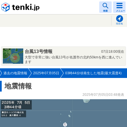
tenki.jp
検索
メニュー
現在地
台風13号情報
07日18:00現在
大型で非常に強い台風13号が名護市の北約50kmを西に進んでい
ます
過去の地震情報
2025年07月05日
03時44分頃発生した地震(最大震度4)
地震情報
2025年07月05日03:48発表