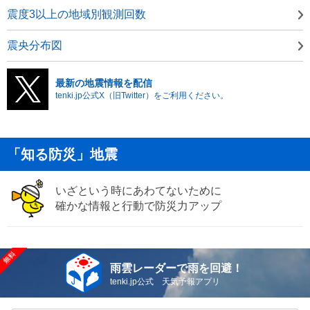
震度3以上の地域別観測回数
震央分布図
最新の地震情報を配信
tenki.jp公式X（旧Twitter）をご利用ください。
「知る防災」地震
いざという時にあわてないために
確かな情報と行動で防災力アップ
雨雲レーダーで雨を回避！
tenki.jp公式 天気予報アプリ