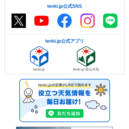
tenki.jp公式SNS
tenki.jp公式アプリ
tenki.jp
tenki.jp 登山天気