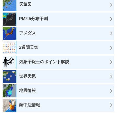
天気図
PM2.5分布予測
アメダス
2週間天気
気象予報士のポイント解説
世界天気
地震情報
熱中症情報