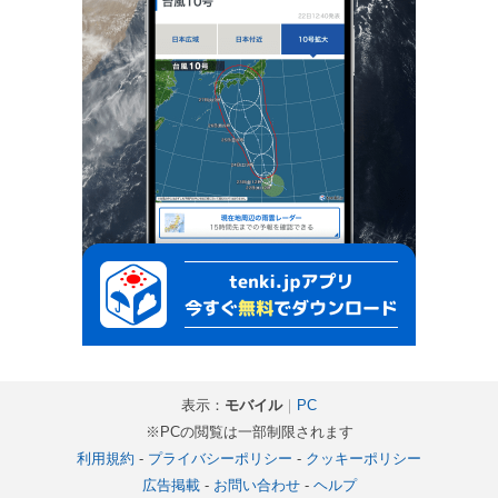
表示：
モバイル
｜
PC
※PCの閲覧は一部制限されます
利用規約
-
プライバシーポリシー
-
クッキーポリシー
広告掲載
-
お問い合わせ
-
ヘルプ