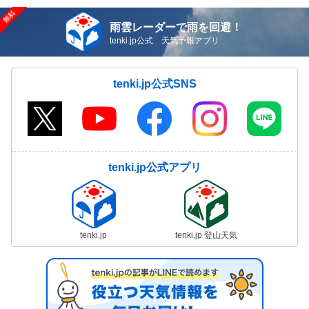
雨雲レーダーで雨を回避！
tenki.jp公式 天気予報アプリ
tenki.jp公式SNS
tenki.jp公式アプリ
tenki.jp
tenki.jp 登山天気