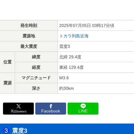
発生時刻
2025年07月05日 03時17分頃
震源地
トカラ列島近海
最大震度
震度3
緯度
北緯 29.4度
位置
経度
東経 129.4度
マグニチュード
M3.6
震源
深さ
約30km
X
Facebook
LINE
(旧twitter)
震度3