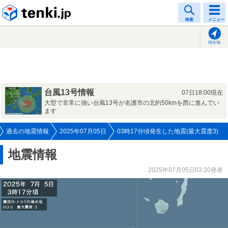
tenki.jp
検索
メニュー
現在地
台風13号情報
07日18:00現在
大型で非常に強い台風13号が名護市の北約50kmを西に進んでい
ます
過去の地震情報
2025年07月05日
03時17分頃発生した地震(最大震度3)
地震情報
2025年07月05日03:20発表