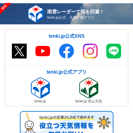
雨雲レーダーで雨を回避！
tenki.jp公式 天気予報アプリ
tenki.jp公式SNS
tenki.jp公式アプリ
tenki.jp
tenki.jp 登山天気