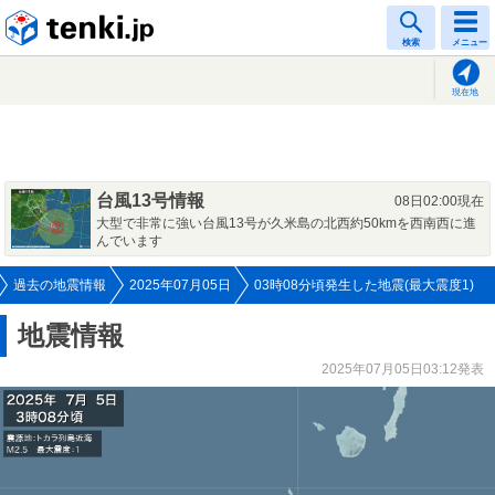
tenki.jp
検索
メニュー
現在地
台風13号情報
08日02:00現在
大型で非常に強い台風13号が久米島の北西約50kmを西南西に進
んでいます
過去の地震情報
2025年07月05日
03時08分頃発生した地震(最大震度1)
地震情報
2025年07月05日03:12発表