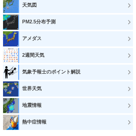
天気図
PM2.5分布予測
アメダス
2週間天気
気象予報士のポイント解説
世界天気
地震情報
熱中症情報