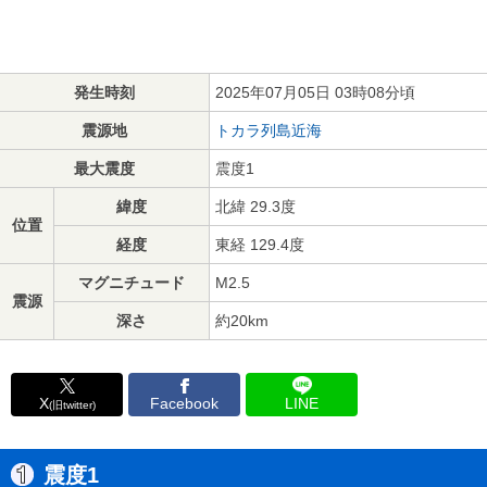
発生時刻
2025年07月05日 03時08分頃
震源地
トカラ列島近海
最大震度
震度1
緯度
北緯 29.3度
位置
経度
東経 129.4度
マグニチュード
M2.5
震源
深さ
約20km
X
Facebook
LINE
(旧twitter)
震度1