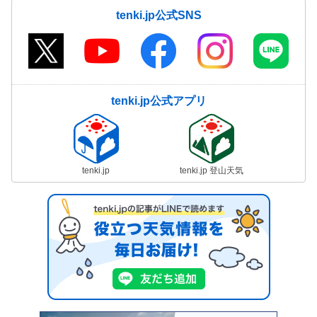
tenki.jp公式SNS
tenki.jp公式アプリ
tenki.jp
tenki.jp 登山天気