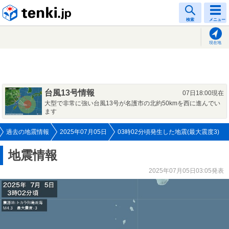
tenki.jp
検索
メニュー
現在地
台風13号情報
07日18:00現在
大型で非常に強い台風13号が名護市の北約50kmを西に進んでい
ます
過去の地震情報
2025年07月05日
03時02分頃発生した地震(最大震度3)
地震情報
2025年07月05日03:05発表