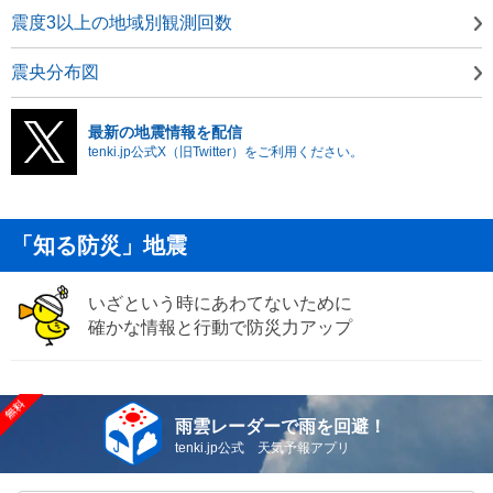
震度3以上の地域別観測回数
震央分布図
最新の地震情報を配信
tenki.jp公式X（旧Twitter）をご利用ください。
「知る防災」地震
いざという時にあわてないために
確かな情報と行動で防災力アップ
雨雲レーダーで雨を回避！
tenki.jp公式 天気予報アプリ