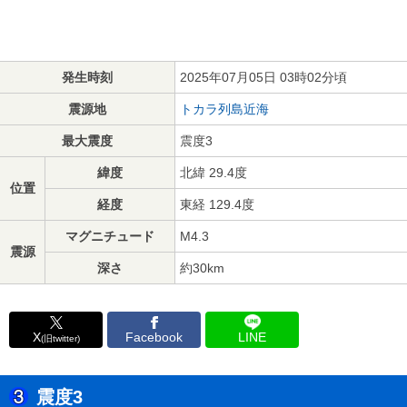
発生時刻
2025年07月05日 03時02分頃
震源地
トカラ列島近海
最大震度
震度3
緯度
北緯 29.4度
位置
経度
東経 129.4度
マグニチュード
M4.3
震源
深さ
約30km
X
Facebook
LINE
(旧twitter)
震度3