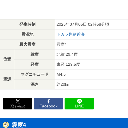
発生時刻
2025年07月05日 02時58分頃
震源地
トカラ列島近海
最大震度
震度4
緯度
北緯 29.4度
位置
経度
東経 129.5度
マグニチュード
M4.5
震源
深さ
約20km
X
Facebook
LINE
(旧twitter)
震度4