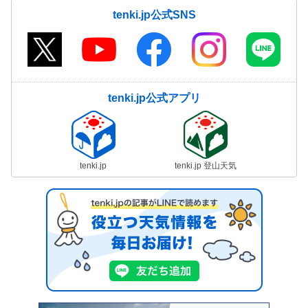
tenki.jp公式SNS
tenki.jp公式アプリ
tenki.jp
tenki.jp 登山天気