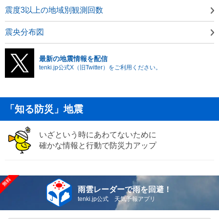
震度3以上の地域別観測回数
震央分布図
最新の地震情報を配信
tenki.jp公式X（旧Twitter）をご利用ください。
「知る防災」地震
いざという時にあわてないために
確かな情報と行動で防災力アップ
雨雲レーダーで雨を回避！
tenki.jp公式 天気予報アプリ