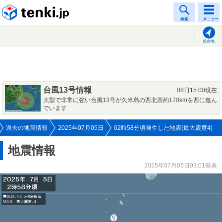
tenki.jp
検索
メニュー
現在地
台風13号情報
08日15:00現在
大型で非常に強い台風13号が久米島の西北西約170kmを西に進ん
でいます
過去の地震情報
2025年07月05日
02時58分頃発生した地震(最大震度4)
地震情報
2025年07月05日03:01発表