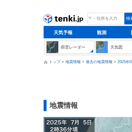
tenki.jp
検
天気予報
観測
雨雲レーダー
天気図
トップ
地震情報
過去の地震情報
2025年
地震情報