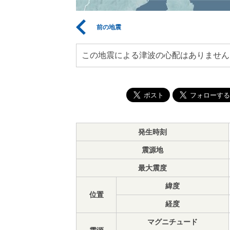
前の地震
この地震による津波の心配はありません
発生時刻
震源地
最大震度
緯度
位置
経度
マグニチュード