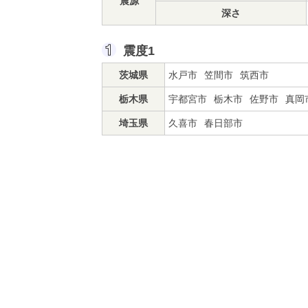
震源
深さ
震度1
茨城県
水戸市
笠間市
筑西市
栃木県
宇都宮市
栃木市
佐野市
真岡
埼玉県
久喜市
春日部市