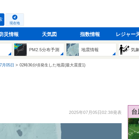
索
現在地
防災情報
天気図
指数情報
レジャー
PM2.5分布予測
地震情報
気
07月05日
02時36分頃発生した地震(最大震度1)
台
2025年07月05日02:38発表