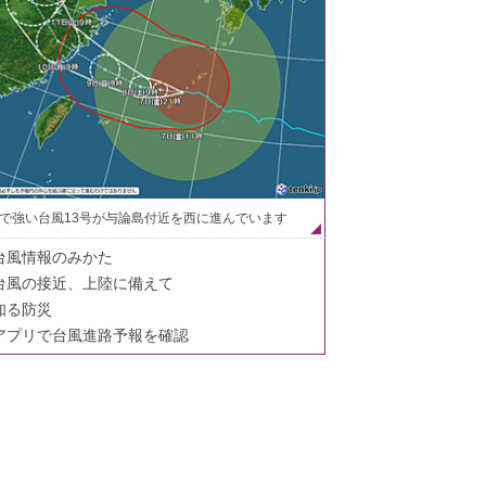
で強い台風13号が与論島付近を西に進んでいます
台風情報のみかた
台風の接近、上陸に備えて
知る防災
アプリで台風進路予報を確認