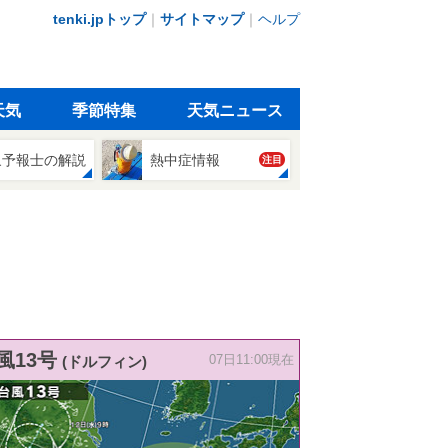
tenki.jpトップ
｜
サイトマップ
｜
ヘルプ
天気
季節特集
天気ニュース
象予報士の解説
熱中症情報
注目
風13号
(ドルフィン)
07日11:00現在