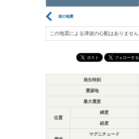
前の地震
この地震による津波の心配はありません
発生時刻
震源地
最大震度
緯度
位置
経度
マグニチュード