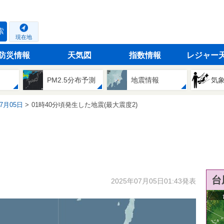
索
現在地
防災情報
天気図
指数情報
レジャー
PM2.5分布予測
地震情報
気
07月05日
01時40分頃発生した地震(最大震度2)
台
2025年07月05日01:43発表