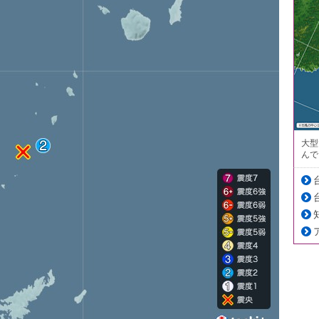
大型
んで