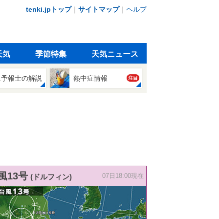
tenki.jpトップ
｜
サイトマップ
｜
ヘルプ
天気
季節特集
天気ニュース
象予報士の解説
熱中症情報
注目
風13号
(ドルフィン)
07日18:00現在