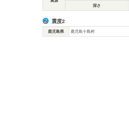
震源
深さ
震度2
鹿児島県
鹿児島十島村