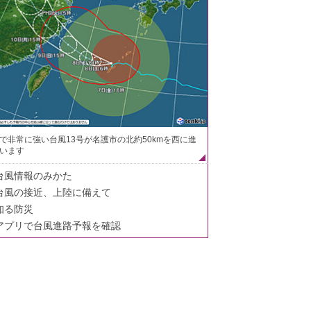
で非常に強い台風13号が名護市の北約50kmを西に進
います
台風情報のみかた
台風の接近、上陸に備えて
知る防災
アプリで台風進路予報を確認