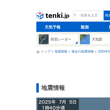
tenki.jp
検
天気予報
観測
雨雲レーダー
天気図
トップ
地震情報
過去の地震情報
2025年
地震情報