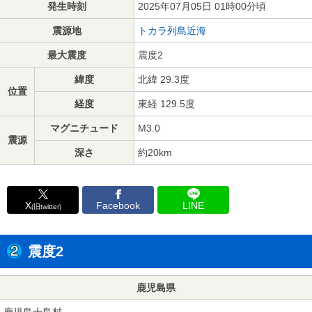
発生時刻
2025年07月05日 01時00分頃
震源地
トカラ列島近海
最大震度
震度2
緯度
北緯 29.3度
位置
経度
東経 129.5度
マグニチュード
M3.0
震源
深さ
約20km
X
Facebook
LINE
(旧twitter)
震度2
鹿児島県
鹿児島十島村