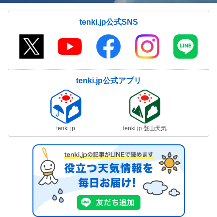
tenki.jp公式SNS
tenki.jp公式アプリ
tenki.jp
tenki.jp 登山天気