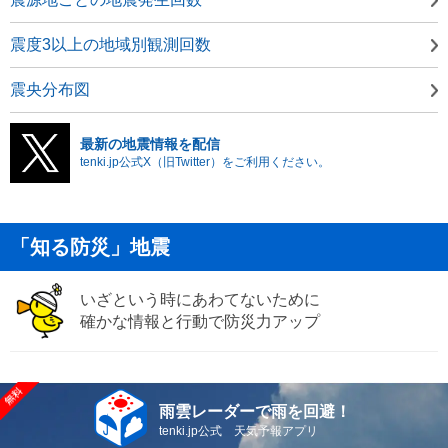
震度3以上の地域別観測回数
震央分布図
最新の地震情報を配信
tenki.jp公式X（旧Twitter）をご利用ください。
「知る防災」地震
いざという時にあわてないために
確かな情報と行動で防災力アップ
雨雲レーダーで雨を回避！
tenki.jp公式 天気予報アプリ