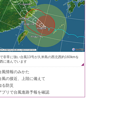
で非常に強い台風13号が久米島の西北西約160kmを
西に進んでいます
台風情報のみかた
台風の接近、上陸に備えて
知る防災
アプリで台風進路予報を確認