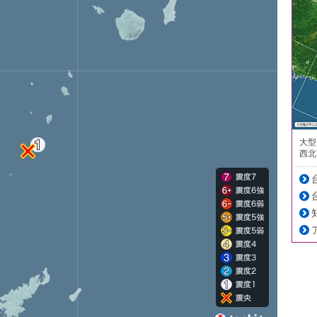
大型
西北