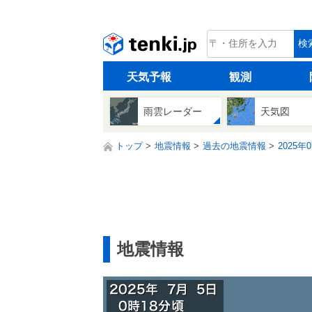
tenki.jp
検
天気予報
観測
雨雲レーダー
天気図
トップ
地震情報
過去の地震情報
2025年
地震情報