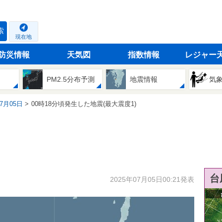
索
現在地
防災情報
天気図
指数情報
レジャー
PM2.5分布予測
地震情報
気
07月05日
00時18分頃発生した地震(最大震度1)
台
2025年07月05日00:21発表