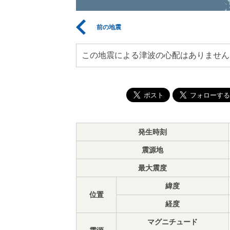
前の地震
この地震による津波の心配はありません
発生時刻
震源地
最大震度
緯度
位置
経度
マグニチュード