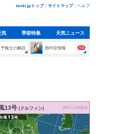
tenki.jpトップ
｜
サイトマップ
｜
ヘルプ
天気
季節特集
天気ニュース
象予報士の解説
熱中症情報
注目
風13号
(ドルフィン)
08日12:00現在