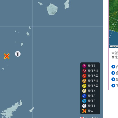
大型
西北