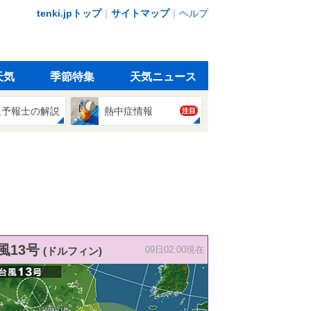
tenki.jpトップ
｜
サイトマップ
｜
ヘルプ
天気
季節特集
天気ニュース
象予報士の解説
熱中症情報
注目
風13号
(ドルフィン)
09日02:00現在