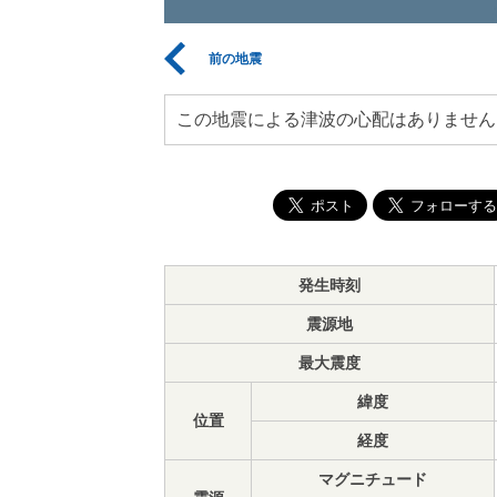
前の地震
この地震による津波の心配はありません
発生時刻
震源地
最大震度
緯度
位置
経度
マグニチュード