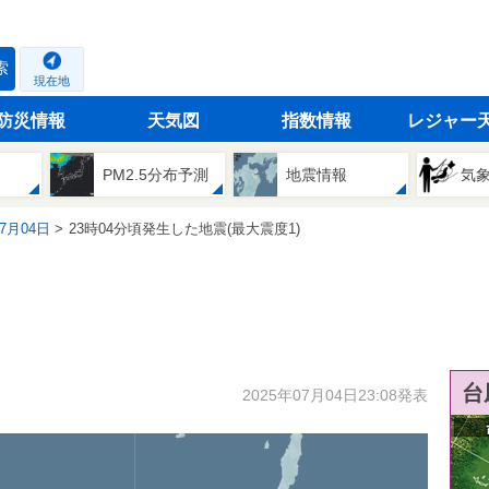
索
現在地
防災情報
天気図
指数情報
レジャー
PM2.5分布予測
地震情報
気
07月04日
23時04分頃発生した地震(最大震度1)
台
2025年07月04日23:08発表