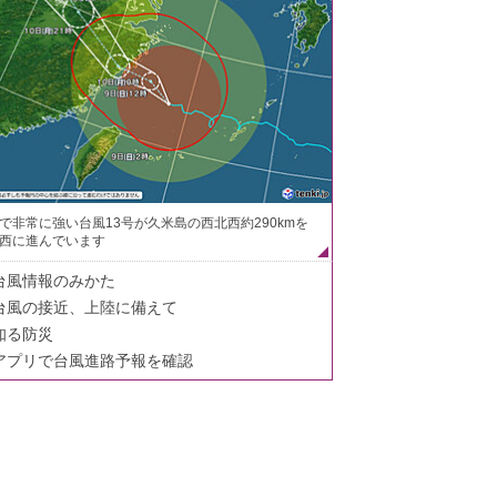
で非常に強い台風13号が久米島の西北西約290kmを
西に進んでいます
台風情報のみかた
台風の接近、上陸に備えて
知る防災
アプリで台風進路予報を確認