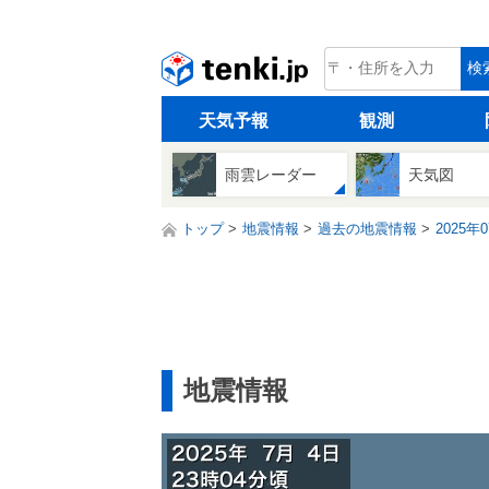
tenki.jp
検
天気予報
観測
雨雲レーダー
天気図
トップ
地震情報
過去の地震情報
2025年
地震情報