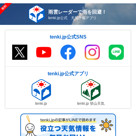
雨雲レーダーで雨を回避！
tenki.jp公式 天気予報アプリ
tenki.jp公式SNS
tenki.jp公式アプリ
tenki.jp
tenki.jp 登山天気