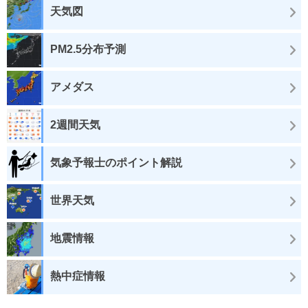
天気図
PM2.5分布予測
アメダス
2週間天気
気象予報士のポイント解説
世界天気
地震情報
熱中症情報