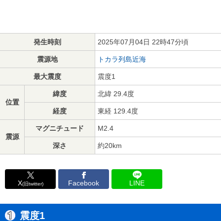
発生時刻
2025年07月04日 22時47分頃
震源地
トカラ列島近海
最大震度
震度1
緯度
北緯 29.4度
位置
経度
東経 129.4度
マグニチュード
M2.4
震源
深さ
約20km
X
Facebook
LINE
(旧twitter)
震度1