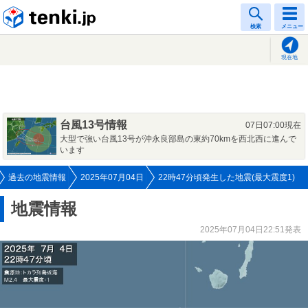
tenki.jp
検索
メニュー
現在地
台風13号情報
07日07:00現在
大型で強い台風13号が沖永良部島の東約70kmを西北西に進んで
います
過去の地震情報
2025年07月04日
22時47分頃発生した地震(最大震度1)
地震情報
2025年07月04日22:51発表