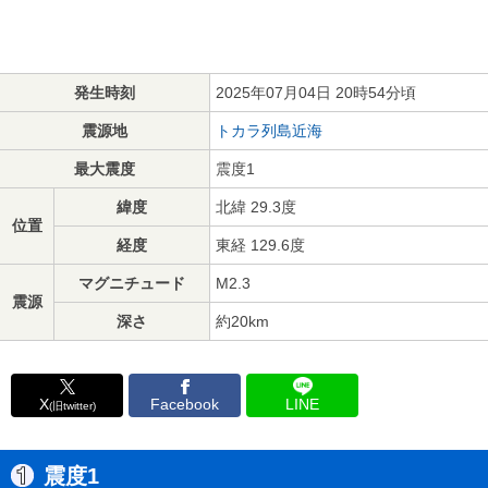
発生時刻
2025年07月04日 20時54分頃
震源地
トカラ列島近海
最大震度
震度1
緯度
北緯 29.3度
位置
経度
東経 129.6度
マグニチュード
M2.3
震源
深さ
約20km
X
Facebook
LINE
(旧twitter)
震度1