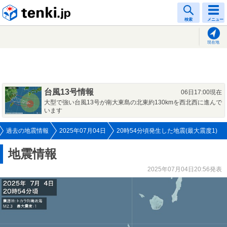
tenki.jp
検索
メニュー
現在地
台風13号情報
06日17:00現在
大型で強い台風13号が南大東島の北東約130kmを西北西に進んで
います
過去の地震情報
2025年07月04日
20時54分頃発生した地震(最大震度1)
地震情報
2025年07月04日20:56発表