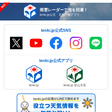
雨雲レーダーで雨を回避！
tenki.jp公式 天気予報アプリ
tenki.jp公式SNS
tenki.jp公式アプリ
tenki.jp
tenki.jp 登山天気