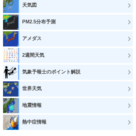
天気図
PM2.5分布予測
アメダス
2週間天気
気象予報士のポイント解説
世界天気
地震情報
熱中症情報