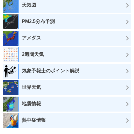
天気図
PM2.5分布予測
アメダス
2週間天気
気象予報士のポイント解説
世界天気
地震情報
熱中症情報