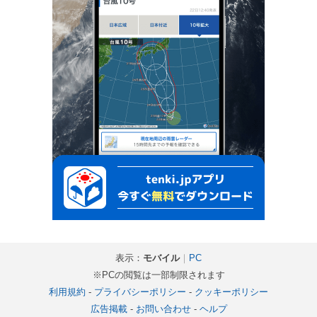
表示：
モバイル
｜
PC
※PCの閲覧は一部制限されます
利用規約
-
プライバシーポリシー
-
クッキーポリシー
広告掲載
-
お問い合わせ
-
ヘルプ