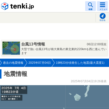
tenki.jp
検索
メニュー
現在地
台風13号情報
06日12:00現在
大型で強い台風13号が南大東島の東北東約220kmを西に進んでい
ます
過去の地震情報
2025年07月04日
19時23分頃発生した地震(最大震度1)
地震情報
2025年07月04日19:26発表