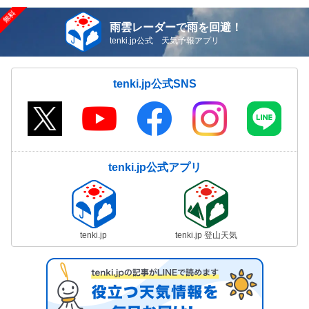
雨雲レーダーで雨を回避！
tenki.jp公式 天気予報アプリ
tenki.jp公式SNS
tenki.jp公式アプリ
tenki.jp
tenki.jp 登山天気