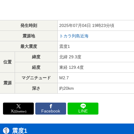
発生時刻
2025年07月04日 19時23分頃
震源地
トカラ列島近海
最大震度
震度1
緯度
北緯 29.3度
位置
経度
東経 129.4度
マグニチュード
M2.7
震源
深さ
約20km
X
Facebook
LINE
(旧twitter)
震度1