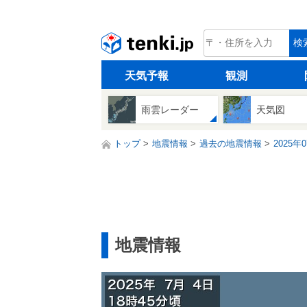
tenki.jp
検
天気予報
観測
雨雲レーダー
天気図
トップ
地震情報
過去の地震情報
2025年
地震情報