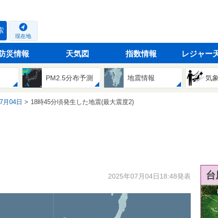
索
現在地
防災情報
天気図
指数情報
レジャー
PM2.5分布予測
地震情報
気
07月04日
18時45分頃発生した地震(最大震度2)
台
2025年07月04日18:48発表