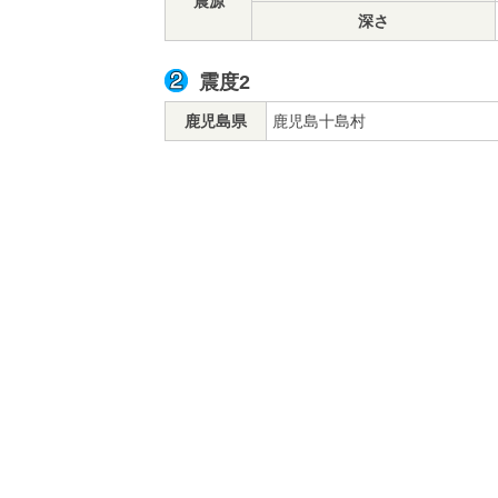
震源
深さ
震度2
鹿児島県
鹿児島十島村