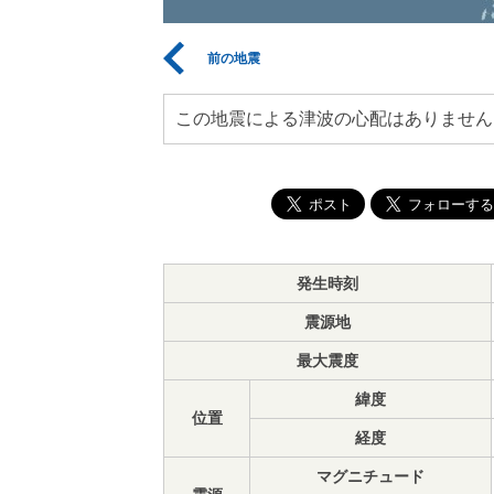
前の地震
この地震による津波の心配はありません
発生時刻
震源地
最大震度
緯度
位置
経度
マグニチュード