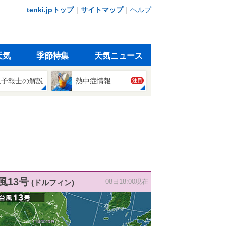
tenki.jpトップ
｜
サイトマップ
｜
ヘルプ
天気
季節特集
天気ニュース
象予報士の解説
熱中症情報
注目
風13号
(ドルフィン)
08日18:00現在