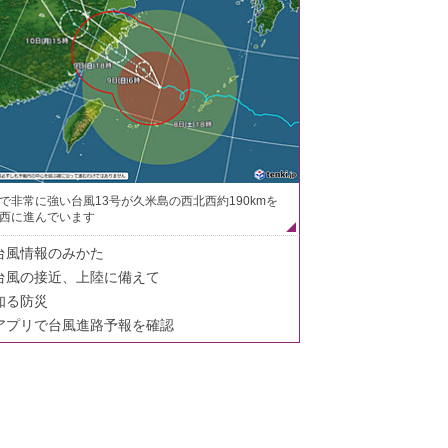
で非常に強い台風13号が久米島の西北西約190kmを
西に進んでいます
台風情報のみかた
台風の接近、上陸に備えて
知る防災
アプリで台風進路予報を確認