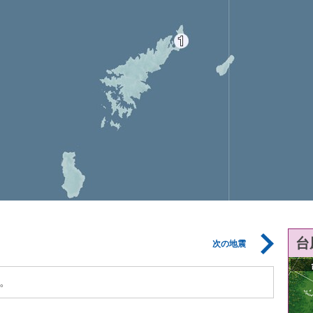
台
次の地震
。