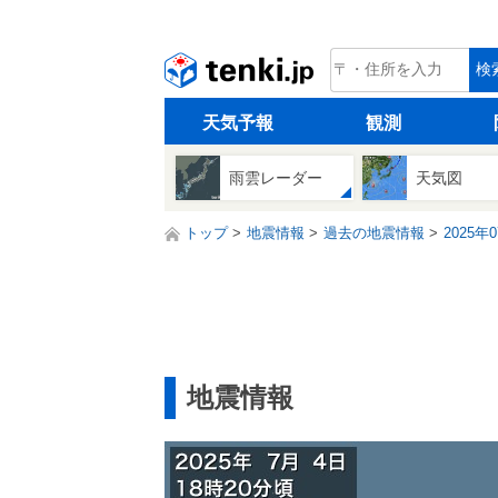
tenki.jp
検
天気予報
観測
雨雲レーダー
天気図
トップ
地震情報
過去の地震情報
2025年
地震情報