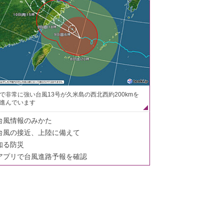
で非常に強い台風13号が久米島の西北西約200kmを
進んでいます
台風情報のみかた
台風の接近、上陸に備えて
知る防災
アプリで台風進路予報を確認