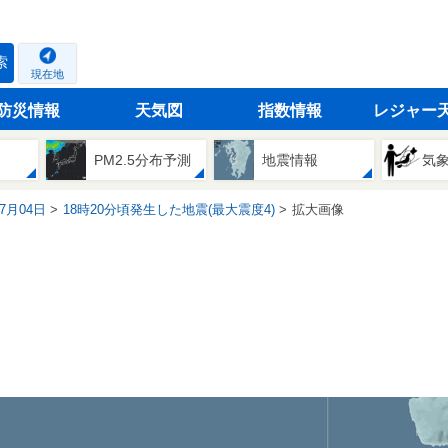
索
現在地
防災情報
天気図
指数情報
レジャー
PM2.5分布予測
地震情報
気
07月04日
18時20分頃発生した地震(最大震度4)
拡大画像