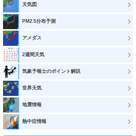
天気図
PM2.5分布予測
アメダス
2週間天気
気象予報士のポイント解説
世界天気
地震情報
熱中症情報