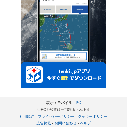
表示：
モバイル
｜
PC
※PCの閲覧は一部制限されます
利用規約
-
プライバシーポリシー
-
クッキーポリシー
広告掲載
-
お問い合わせ
-
ヘルプ