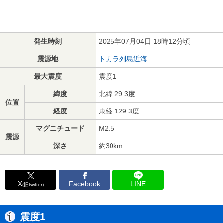
発生時刻
2025年07月04日 18時12分頃
震源地
トカラ列島近海
最大震度
震度1
緯度
北緯 29.3度
位置
経度
東経 129.3度
マグニチュード
M2.5
震源
深さ
約30km
X
Facebook
LINE
(旧twitter)
震度1