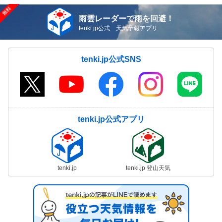
雨雲レーダーで雨を回避！
tenki.jp公式 天気予報アプリ
tenki.jp公式SNS
tenki.jp公式アプリ
tenki.jp
tenki.jp 登山天気