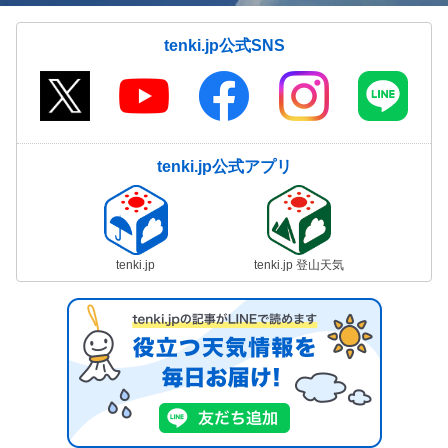
tenki.jp公式SNS
tenki.jp公式アプリ
tenki.jp
tenki.jp 登山天気