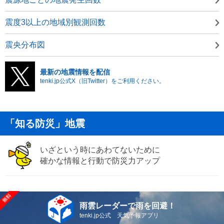
震度3以上の地域別観測回数
震央分布図
最新の地震情報を配信
tenki.jp公式X（旧Twitter）をご利用ください。
「知る防災」地震
いざという時にあわてないために
確かな情報と行動で防災力アップ
雨雲レーダーで雨を回避！
tenki.jp公式 天気予報アプリ