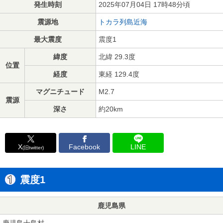
発生時刻
2025年07月04日 17時48分頃
震源地
トカラ列島近海
最大震度
震度1
緯度
北緯 29.3度
位置
経度
東経 129.4度
マグニチュード
M2.7
震源
深さ
約20km
X
Facebook
LINE
(旧twitter)
震度1
鹿児島県
鹿児島十島村