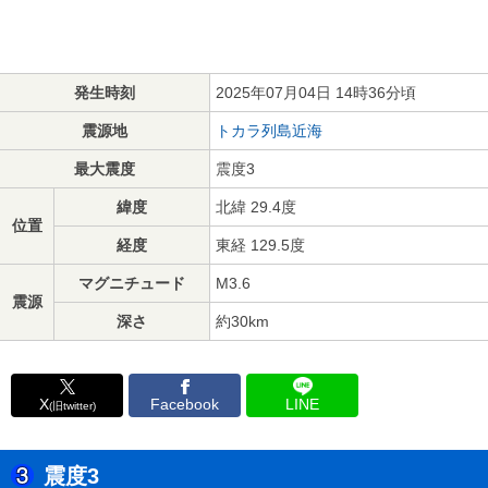
発生時刻
2025年07月04日 14時36分頃
震源地
トカラ列島近海
最大震度
震度3
緯度
北緯 29.4度
位置
経度
東経 129.5度
マグニチュード
M3.6
震源
深さ
約30km
X
Facebook
LINE
(旧twitter)
震度3