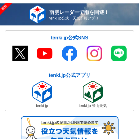
雨雲レーダーで雨を回避！
tenki.jp公式 天気予報アプリ
tenki.jp公式SNS
tenki.jp公式アプリ
tenki.jp
tenki.jp 登山天気