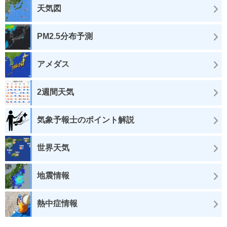
天気図
PM2.5分布予測
アメダス
2週間天気
気象予報士のポイント解説
世界天気
地震情報
熱中症情報