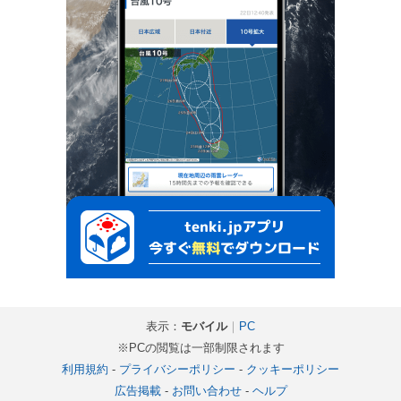
表示：
モバイル
｜
PC
※PCの閲覧は一部制限されます
利用規約
-
プライバシーポリシー
-
クッキーポリシー
広告掲載
-
お問い合わせ
-
ヘルプ