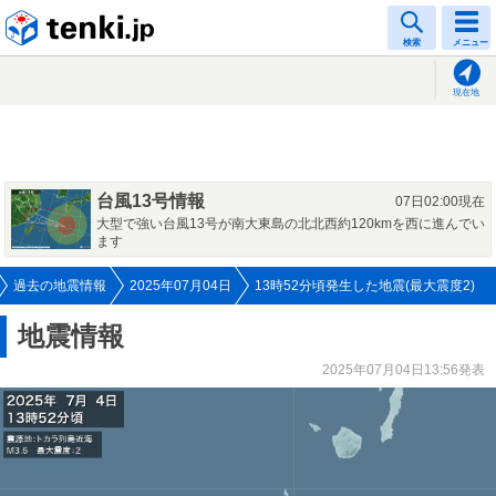
tenki.jp
検索
メニュー
現在地
台風13号情報
07日02:00現在
大型で強い台風13号が南大東島の北北西約120kmを西に進んでい
ます
過去の地震情報
2025年07月04日
13時52分頃発生した地震(最大震度2)
地震情報
2025年07月04日13:56発表