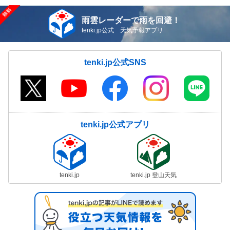
雨雲レーダーで雨を回避！
tenki.jp公式 天気予報アプリ
tenki.jp公式SNS
tenki.jp公式アプリ
tenki.jp
tenki.jp 登山天気