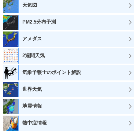
天気図
PM2.5分布予測
アメダス
2週間天気
気象予報士のポイント解説
世界天気
地震情報
熱中症情報