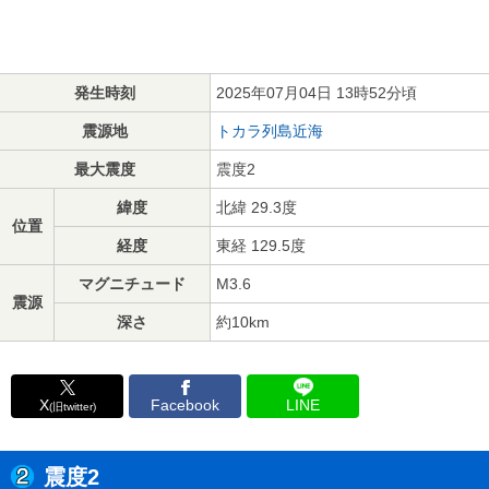
発生時刻
2025年07月04日 13時52分頃
震源地
トカラ列島近海
最大震度
震度2
緯度
北緯 29.3度
位置
経度
東経 129.5度
マグニチュード
M3.6
震源
深さ
約10km
X
Facebook
LINE
(旧twitter)
震度2