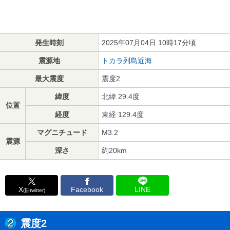
発生時刻
2025年07月04日 10時17分頃
震源地
トカラ列島近海
最大震度
震度2
緯度
北緯 29.4度
位置
経度
東経 129.4度
マグニチュード
M3.2
震源
深さ
約20km
X
Facebook
LINE
(旧twitter)
震度2