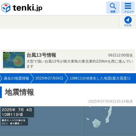
tenki.jp
検索
メニュー
現在地
台風13号情報
06日12:00現在
大型で強い台風13号が南大東島の東北東約220kmを西に進んでい
ます
過去の地震情報
2025年07月04日
10時11分頃発生した地震(最大震度1)
地震情報
2025年07月04日10:14発表