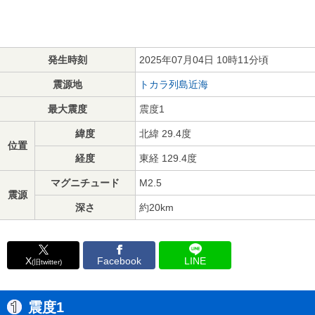
発生時刻
2025年07月04日 10時11分頃
震源地
トカラ列島近海
最大震度
震度1
緯度
北緯 29.4度
位置
経度
東経 129.4度
マグニチュード
M2.5
震源
深さ
約20km
X
Facebook
LINE
(旧twitter)
震度1