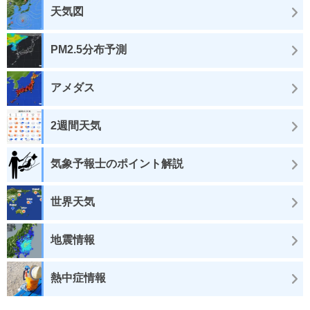
天気図
PM2.5分布予測
アメダス
2週間天気
気象予報士のポイント解説
世界天気
地震情報
熱中症情報