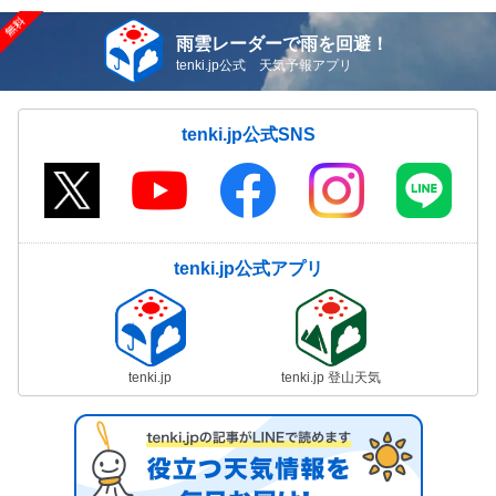
雨雲レーダーで雨を回避！
tenki.jp公式 天気予報アプリ
tenki.jp公式SNS
tenki.jp公式アプリ
tenki.jp
tenki.jp 登山天気