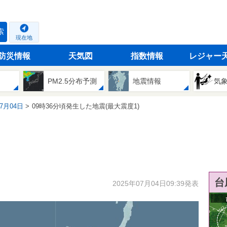
索
現在地
防災情報
天気図
指数情報
レジャー
PM2.5分布予測
地震情報
気
07月04日
09時36分頃発生した地震(最大震度1)
台
2025年07月04日09:39発表