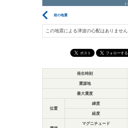
前の地震
この地震による津波の心配はありません
発生時刻
震源地
最大震度
緯度
位置
経度
マグニチュード