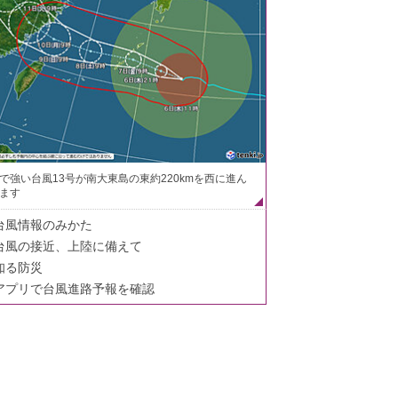
で強い台風13号が南大東島の東約220kmを西に進ん
ます
台風情報のみかた
台風の接近、上陸に備えて
知る防災
アプリで台風進路予報を確認