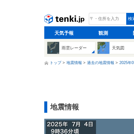
tenki.jp
検
天気予報
観測
雨雲レーダー
天気図
トップ
地震情報
過去の地震情報
2025年
地震情報