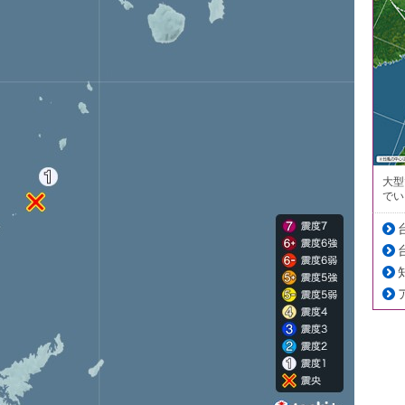
大型
でい