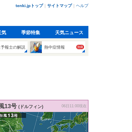
tenki.jpトップ
｜
サイトマップ
｜
ヘルプ
天気
季節特集
天気ニュース
象予報士の解説
熱中症情報
注目
風13号
(ドルフィン)
06日11:00現在