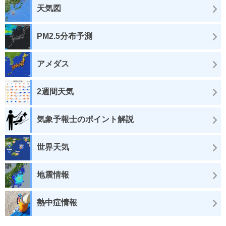
天気図
PM2.5分布予測
アメダス
2週間天気
気象予報士のポイント解説
世界天気
地震情報
熱中症情報