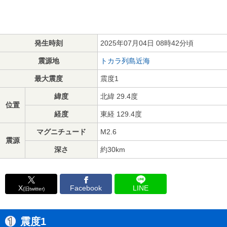
発生時刻
2025年07月04日 08時42分頃
震源地
トカラ列島近海
最大震度
震度1
緯度
北緯 29.4度
位置
経度
東経 129.4度
マグニチュード
M2.6
震源
深さ
約30km
X
Facebook
LINE
(旧twitter)
震度1