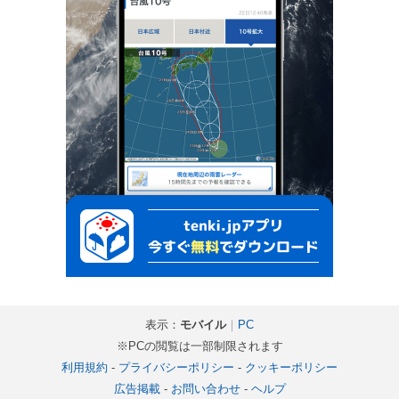
表示：
モバイル
｜
PC
※PCの閲覧は一部制限されます
利用規約
-
プライバシーポリシー
-
クッキーポリシー
広告掲載
-
お問い合わせ
-
ヘルプ