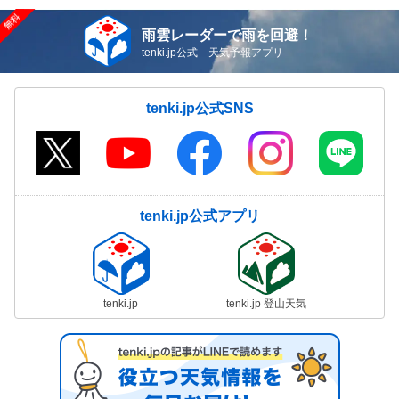
雨雲レーダーで雨を回避！
tenki.jp公式 天気予報アプリ
tenki.jp公式SNS
tenki.jp公式アプリ
tenki.jp
tenki.jp 登山天気