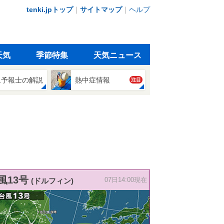
tenki.jpトップ
｜
サイトマップ
｜
ヘルプ
天気
季節特集
天気ニュース
象予報士の解説
熱中症情報
注目
風13号
(ドルフィン)
07日14:00現在