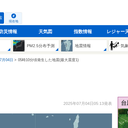
索
現在地
防災情報
天気図
指数情報
レジャー
PM2.5分布予測
地震情報
気
07月04日
05時10分頃発生した地震(最大震度1)
台
2025年07月04日05:13発表