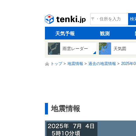
tenki.jp
検
天気予報
観測
雨雲レーダー
天気図
トップ
地震情報
過去の地震情報
2025年
地震情報