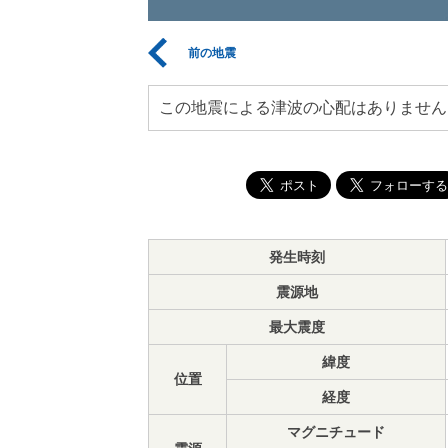
前の地震
この地震による津波の心配はありません
発生時刻
震源地
最大震度
緯度
位置
経度
マグニチュード