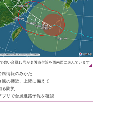
で強い台風13号が名護市付近を西南西に進んでいます
台風情報のみかた
台風の接近、上陸に備えて
知る防災
アプリで台風進路予報を確認