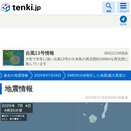
tenki.jp
検索
メニュー
現在地
台風13号情報
08日12:00現在
大型で非常に強い台風13号が久米島の西北西約160kmを西北西に
進んでいます
過去の地震情報
2025年07月04日
04時35分頃発生した地震(最大震度1)
地震情報
2025年07月04日04:40発表