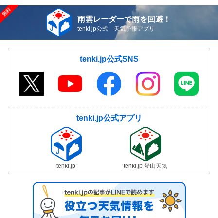
雨雲レーダーで雨を回避！
tenki.jp公式 天気予報アプリ
tenki.jp公式SNS
tenki.jp公式アプリ
tenki.jp
tenki.jp 登山天気