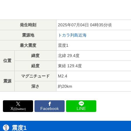
発生時刻
2025年07月04日 04時35分頃
震源地
トカラ列島近海
最大震度
震度1
緯度
北緯 29.4度
位置
経度
東経 129.4度
マグニチュード
M2.4
震源
深さ
約20km
X
Facebook
LINE
(旧twitter)
震度1