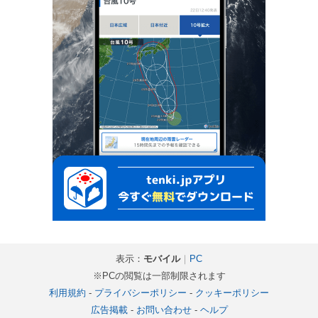
表示：
モバイル
｜
PC
※PCの閲覧は一部制限されます
利用規約
-
プライバシーポリシー
-
クッキーポリシー
広告掲載
-
お問い合わせ
-
ヘルプ