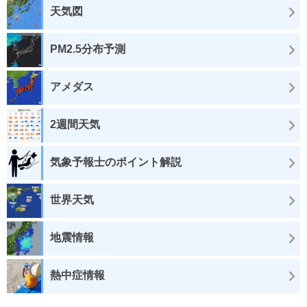
天気図
PM2.5分布予測
アメダス
2週間天気
気象予報士のポイント解説
世界天気
地震情報
熱中症情報