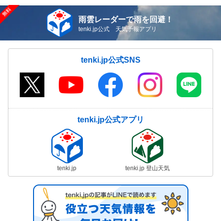
雨雲レーダーで雨を回避！
tenki.jp公式 天気予報アプリ
tenki.jp公式SNS
tenki.jp公式アプリ
tenki.jp
tenki.jp 登山天気