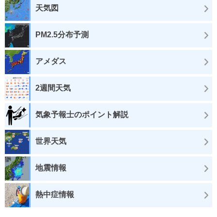
天気図
PM2.5分布予測
アメダス
2週間天気
気象予報士のポイント解説
世界天気
地震情報
熱中症情報