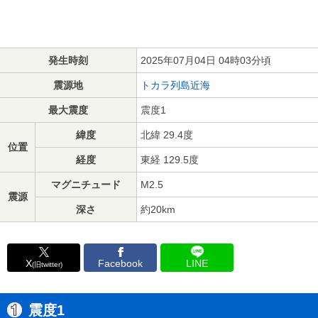
発生時刻
2025年07月04日 04時03分頃
震源地
トカラ列島近海
最大震度
震度1
緯度
北緯 29.4度
位置
経度
東経 129.5度
マグニチュード
M2.5
震源
深さ
約20km
X
Facebook
LINE
(旧twitter)
震度1