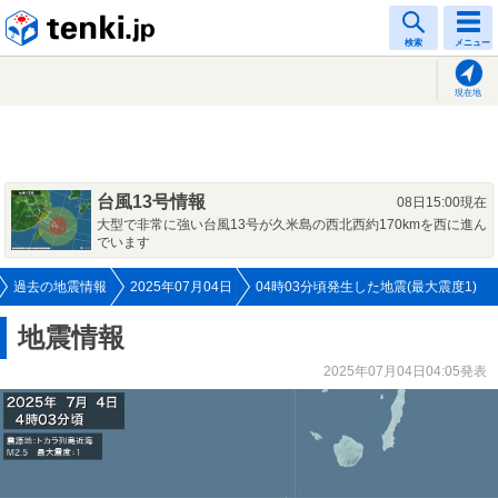
tenki.jp
検索
メニュー
現在地
台風13号情報
08日15:00現在
大型で非常に強い台風13号が久米島の西北西約170kmを西に進ん
でいます
過去の地震情報
2025年07月04日
04時03分頃発生した地震(最大震度1)
地震情報
2025年07月04日04:05発表