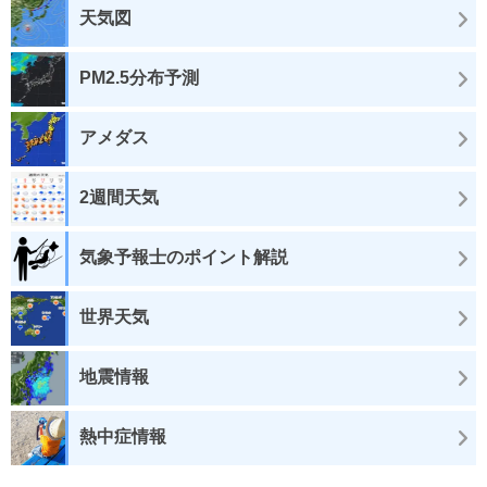
天気図
PM2.5分布予測
アメダス
2週間天気
気象予報士のポイント解説
世界天気
地震情報
熱中症情報