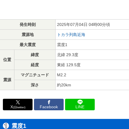
発生時刻
2025年07月04日 04時00分頃
震源地
トカラ列島近海
最大震度
震度1
緯度
北緯 29.3度
位置
経度
東経 129.5度
マグニチュード
M2.2
震源
深さ
約20km
X
Facebook
LINE
(旧twitter)
震度1