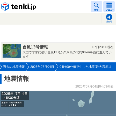
tenki.jp
検索
メニュー
現在地
台風13号情報
07日23:00現在
大型で非常に強い台風13号が久米島の北約90kmを西に進んでい
ます
過去の地震情報
2025年07月04日
04時00分頃発生した地震(最大震度1)
地震情報
2025年07月04日04:03発表