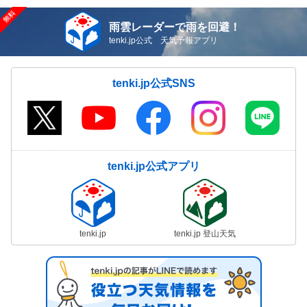
雨雲レーダーで雨を回避！
tenki.jp公式 天気予報アプリ
tenki.jp公式SNS
tenki.jp公式アプリ
tenki.jp
tenki.jp 登山天気