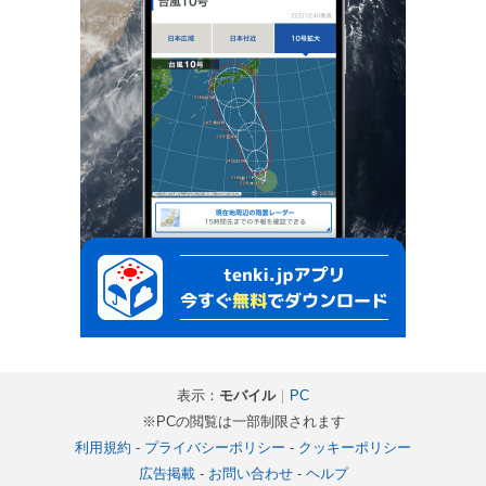
表示：
モバイル
｜
PC
※PCの閲覧は一部制限されます
利用規約
-
プライバシーポリシー
-
クッキーポリシー
広告掲載
-
お問い合わせ
-
ヘルプ