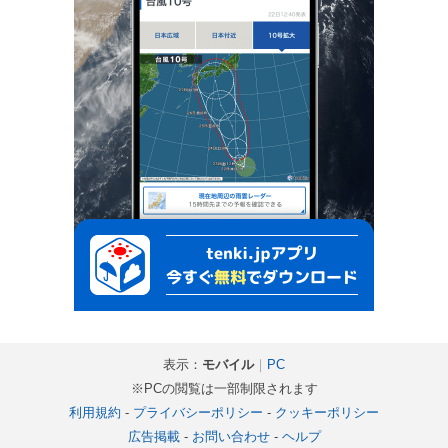
表示：
モバイル
｜
PC
※PCの閲覧は一部制限されます
利用規約
-
プライバシーポリシー
-
クッキーポリシー
広告掲載
-
お問い合わせ
-
ヘルプ