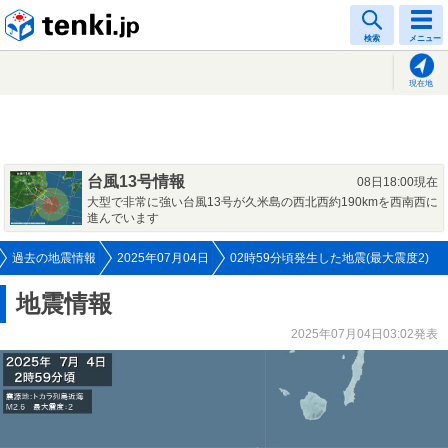
tenki.jp
検索
メニュー
現在地
台風13号情報
08日18:00現在
大型で非常に強い台風13号が久米島の西北西約190kmを西南西に
進んでいます
過去の地震情報
2025年07月04日
02時59分頃発生した地震(最大震度2)
地震情報
2025年07月04日03:02発表