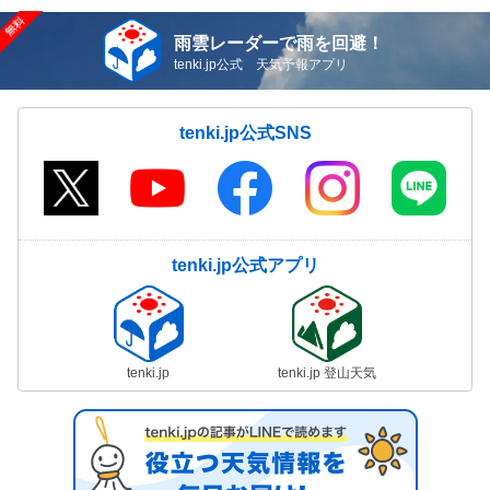
雨雲レーダーで雨を回避！
tenki.jp公式 天気予報アプリ
tenki.jp公式SNS
tenki.jp公式アプリ
tenki.jp
tenki.jp 登山天気