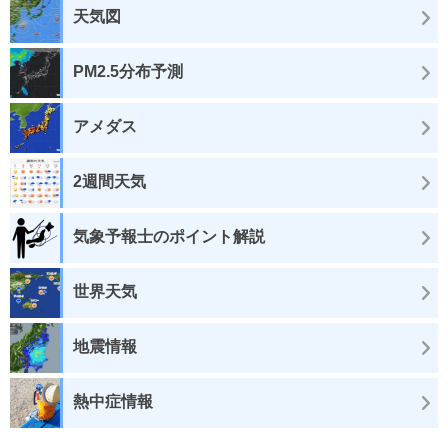
天気図
PM2.5分布予測
アメダス
2週間天気
気象予報士のポイント解説
世界天気
地震情報
熱中症情報