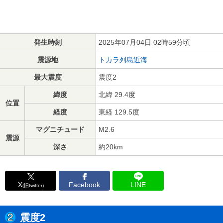
発生時刻
2025年07月04日 02時59分頃
震源地
トカラ列島近海
最大震度
震度2
緯度
北緯 29.4度
位置
経度
東経 129.5度
マグニチュード
M2.6
震源
深さ
約20km
X
Facebook
LINE
(旧twitter)
震度2