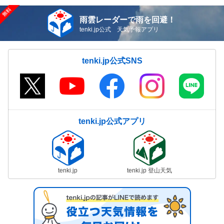
雨雲レーダーで雨を回避！
tenki.jp公式 天気予報アプリ
tenki.jp公式SNS
tenki.jp公式アプリ
tenki.jp
tenki.jp 登山天気