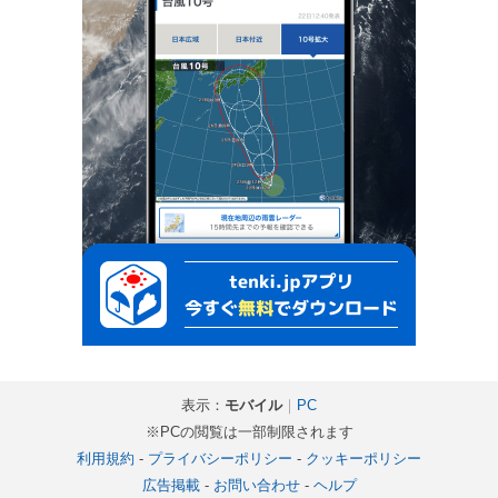
表示：
モバイル
｜
PC
※PCの閲覧は一部制限されます
利用規約
-
プライバシーポリシー
-
クッキーポリシー
広告掲載
-
お問い合わせ
-
ヘルプ