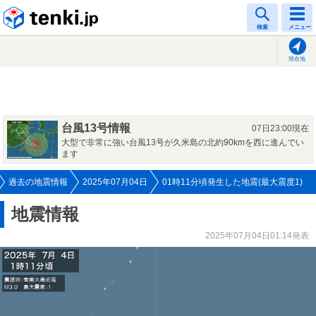
tenki.jp
検索
メニュー
現在地
台風13号情報
07日23:00現在
大型で非常に強い台風13号が久米島の北約90kmを西に進んでい
ます
過去の地震情報
2025年07月04日
01時11分頃発生した地震(最大震度1)
地震情報
2025年07月04日01:14発表