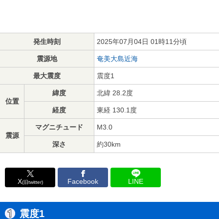
発生時刻
2025年07月04日 01時11分頃
震源地
奄美大島近海
最大震度
震度1
緯度
北緯 28.2度
位置
経度
東経 130.1度
マグニチュード
M3.0
震源
深さ
約30km
X
Facebook
LINE
(旧twitter)
震度1