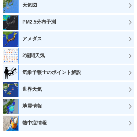
天気図
PM2.5分布予測
アメダス
2週間天気
気象予報士のポイント解説
世界天気
地震情報
熱中症情報