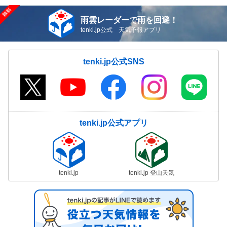
雨雲レーダーで雨を回避！
tenki.jp公式 天気予報アプリ
tenki.jp公式SNS
tenki.jp公式アプリ
tenki.jp
tenki.jp 登山天気