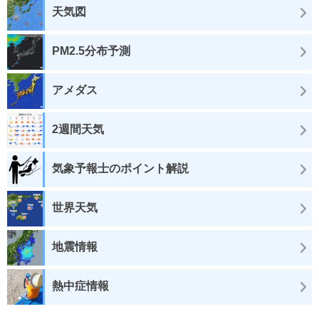
天気図
PM2.5分布予測
アメダス
2週間天気
気象予報士のポイント解説
世界天気
地震情報
熱中症情報