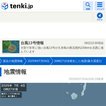
tenki.jp
検索
メニュー
現在地
台風13号情報
08日22:00現在
大型で非常に強い台風13号が久米島の西北西約230kmを北西に進
んでいます
過去の地震情報
2025年07月04日
00時27分頃発生した地震(最大震度1)
地震情報
2025年07月04日00:29発表