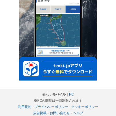
表示：
モバイル
｜
PC
※PCの閲覧は一部制限されます
利用規約
-
プライバシーポリシー
-
クッキーポリシー
広告掲載
-
お問い合わせ
-
ヘルプ