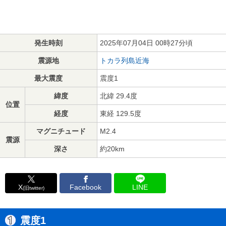
発生時刻
2025年07月04日 00時27分頃
震源地
トカラ列島近海
最大震度
震度1
緯度
北緯 29.4度
位置
経度
東経 129.5度
マグニチュード
M2.4
震源
深さ
約20km
X
Facebook
LINE
(旧twitter)
震度1