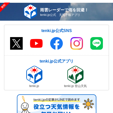
雨雲レーダーで雨を回避！
tenki.jp公式 天気予報アプリ
tenki.jp公式SNS
tenki.jp公式アプリ
tenki.jp
tenki.jp 登山天気