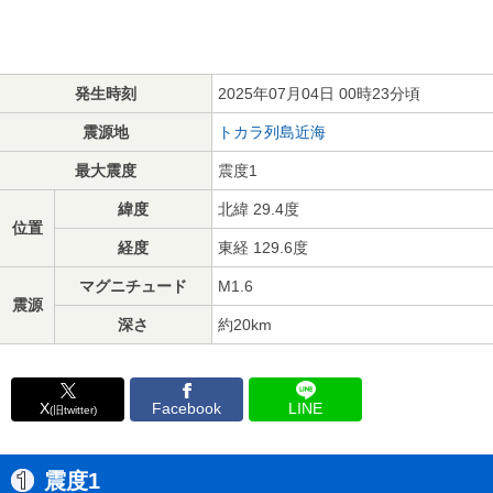
発生時刻
2025年07月04日 00時23分頃
震源地
トカラ列島近海
最大震度
震度1
緯度
北緯 29.4度
位置
経度
東経 129.6度
マグニチュード
M1.6
震源
深さ
約20km
X
Facebook
LINE
(旧twitter)
震度1