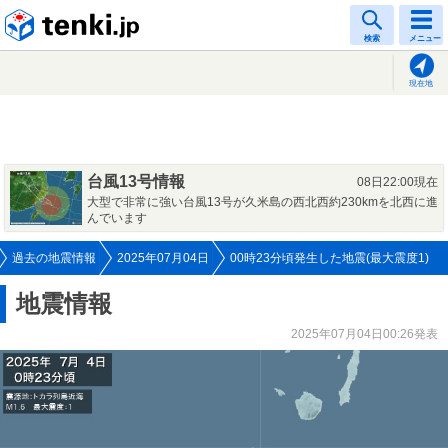
tenki.jp
検索
メニュー
現在地
台風13号情報
08日22:00現在
大型で非常に強い台風13号が久米島の西北西約230kmを北西に進
んでいます
過去の地震情報
2025年07月04日
00時23分頃発生した地震(最大震度1)
地震情報
2025年07月04日00:26発表