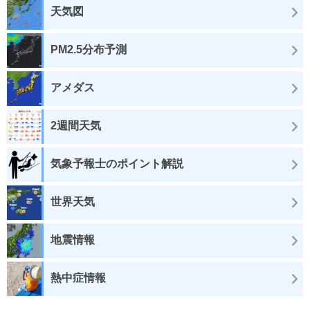
天気図
PM2.5分布予測
アメダス
2週間天気
気象予報士のポイント解説
世界天気
地震情報
熱中症情報