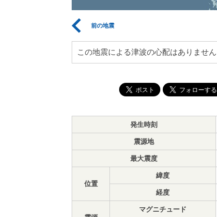
前の地震
この地震による津波の心配はありません
発生時刻
震源地
最大震度
緯度
位置
経度
マグニチュード