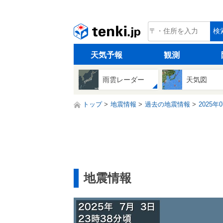
tenki.jp
検
天気予報
観測
雨雲レーダー
天気図
トップ
地震情報
過去の地震情報
2025年
地震情報