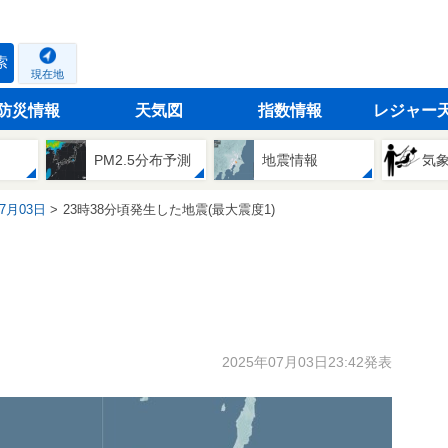
索
現在地
防災情報
天気図
指数情報
レジャー
PM2.5分布予測
地震情報
気
07月03日
23時38分頃発生した地震(最大震度1)
2025年07月03日23:42発表