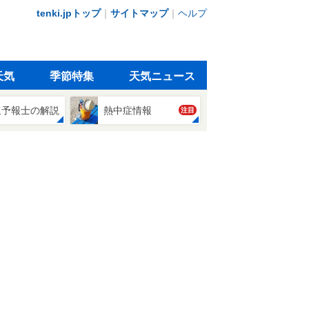
tenki.jpトップ
｜
サイトマップ
｜
ヘルプ
天気
季節特集
天気ニュース
象予報士の解説
熱中症情報
注目