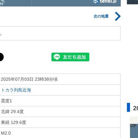
次の地震
。
2025年07月03日 23時38分頃
トカラ列島近海
震度1
2
北緯 29.4度
東経 129.6度
M2.0