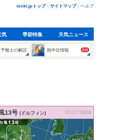
tenki.jpトップ
｜
サイトマップ
｜
ヘルプ
天気
季節特集
天気ニュース
象予報士の解説
熱中症情報
注目
風13号
(ドルフィン)
07日17:00現在