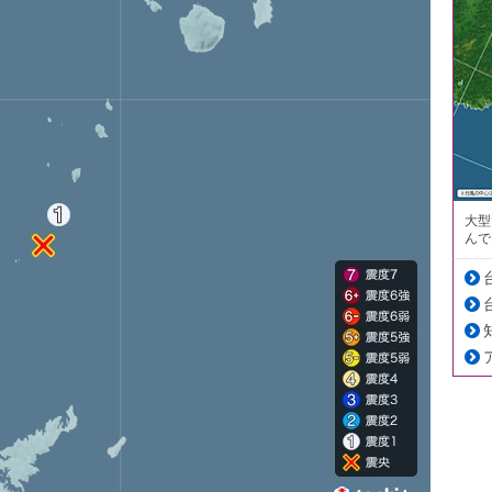
大型
んで