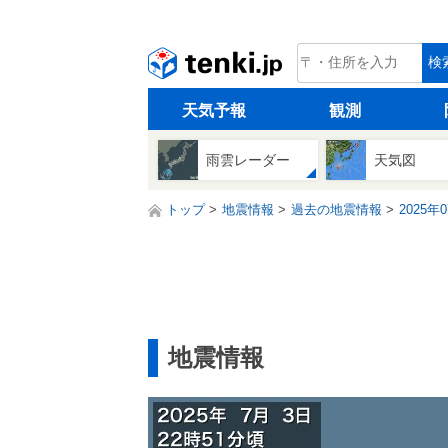
tenki.jp
検
天気予報
観測
雨雲レーダー
天気図
トップ
地震情報
過去の地震情報
2025年
地震情報