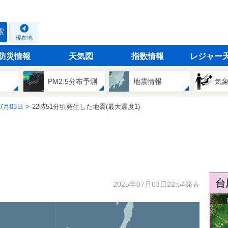
索
現在地
防災情報
天気図
指数情報
レジャー
PM2.5分布予測
地震情報
気
07月03日
22時51分頃発生した地震(最大震度1)
台
2025年07月03日22:54発表