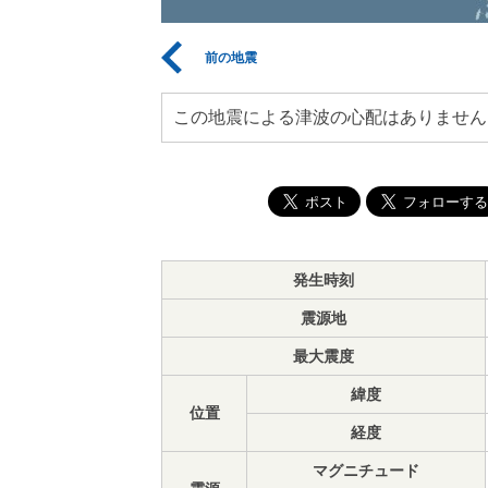
前の地震
この地震による津波の心配はありません
発生時刻
震源地
最大震度
緯度
位置
経度
マグニチュード