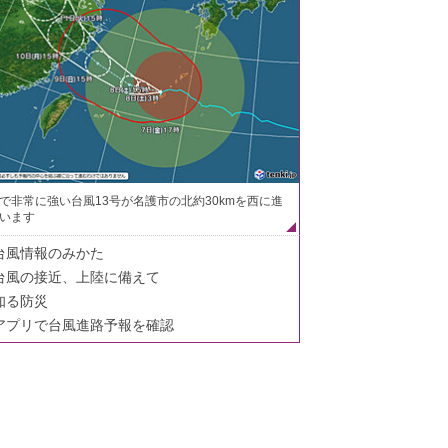
で非常に強い台風13号が名護市の北約30kmを西に進
います
台風情報のみかた
台風の接近、上陸に備えて
知る防災
アプリで台風進路予報を確認