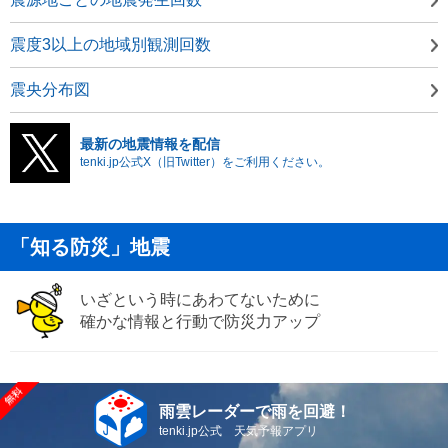
震度3以上の地域別観測回数
震央分布図
最新の地震情報を配信
tenki.jp公式X（旧Twitter）をご利用ください。
「知る防災」地震
いざという時にあわてないために
確かな情報と行動で防災力アップ
雨雲レーダーで雨を回避！
tenki.jp公式 天気予報アプリ