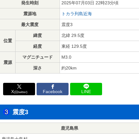
発生時刻
2025年07月03日 22時23分頃
震源地
トカラ列島近海
最大震度
震度3
緯度
北緯 29.5度
位置
経度
東経 129.5度
マグニチュード
M3.0
震源
深さ
約20km
X
Facebook
LINE
(旧twitter)
震度3
鹿児島県
鹿児島十島村