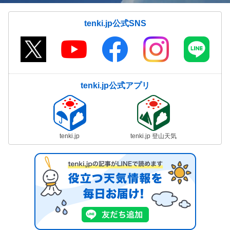
tenki.jp公式SNS
tenki.jp公式アプリ
tenki.jp
tenki.jp 登山天気