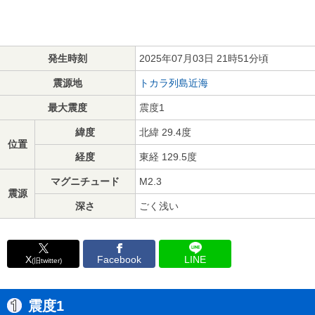
発生時刻
2025年07月03日 21時51分頃
震源地
トカラ列島近海
最大震度
震度1
緯度
北緯 29.4度
位置
経度
東経 129.5度
マグニチュード
M2.3
震源
深さ
ごく浅い
X
Facebook
LINE
(旧twitter)
震度1