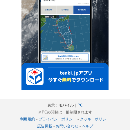
表示：
モバイル
｜
PC
※PCの閲覧は一部制限されます
利用規約
-
プライバシーポリシー
-
クッキーポリシー
広告掲載
-
お問い合わせ
-
ヘルプ