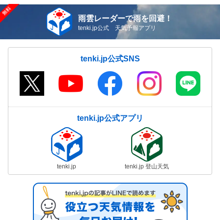
雨雲レーダーで雨を回避！
tenki.jp公式 天気予報アプリ
tenki.jp公式SNS
tenki.jp公式アプリ
tenki.jp
tenki.jp 登山天気