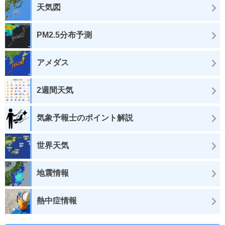
天気図
PM2.5分布予測
アメダス
2週間天気
気象予報士のポイント解説
世界天気
地震情報
熱中症情報