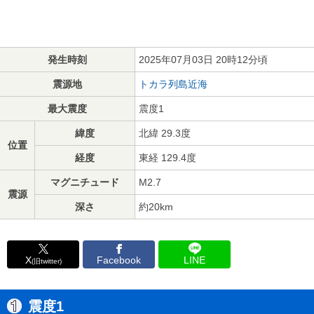
発生時刻
2025年07月03日 20時12分頃
震源地
トカラ列島近海
最大震度
震度1
緯度
北緯 29.3度
位置
経度
東経 129.4度
マグニチュード
M2.7
震源
深さ
約20km
X
Facebook
LINE
(旧twitter)
震度1