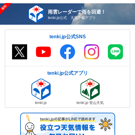
雨雲レーダーで雨を回避！
tenki.jp公式 天気予報アプリ
tenki.jp公式SNS
tenki.jp公式アプリ
tenki.jp
tenki.jp 登山天気