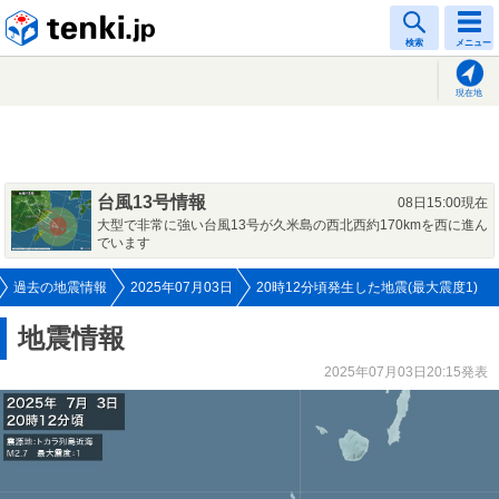
tenki.jp
検索
メニュー
現在地
台風13号情報
08日15:00現在
大型で非常に強い台風13号が久米島の西北西約170kmを西に進ん
でいます
過去の地震情報
2025年07月03日
20時12分頃発生した地震(最大震度1)
地震情報
2025年07月03日20:15発表