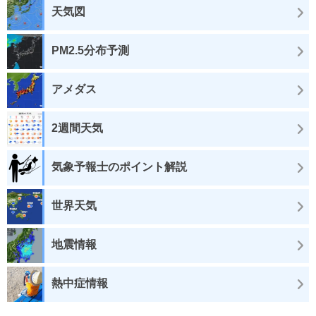
天気図
PM2.5分布予測
アメダス
2週間天気
気象予報士のポイント解説
世界天気
地震情報
熱中症情報