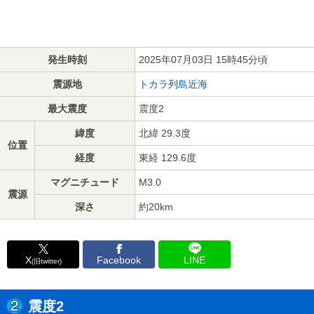
発生時刻
2025年07月03日 15時45分頃
震源地
トカラ列島近海
最大震度
震度2
緯度
北緯 29.3度
位置
経度
東経 129.6度
マグニチュード
M3.0
震源
深さ
約20km
X
Facebook
LINE
(旧twitter)
震度2