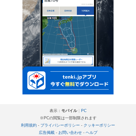
表示：
モバイル
｜
PC
※PCの閲覧は一部制限されます
利用規約
-
プライバシーポリシー
-
クッキーポリシー
広告掲載
-
お問い合わせ
-
ヘルプ