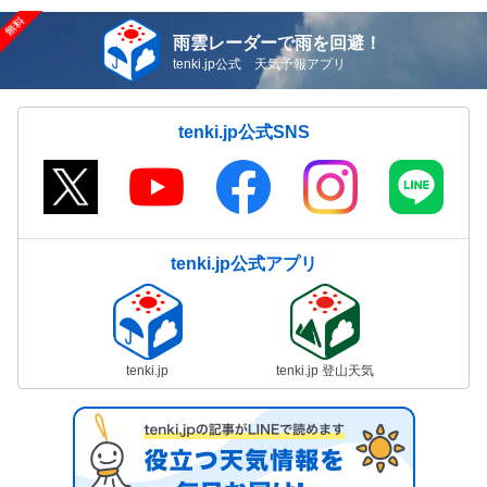
雨雲レーダーで雨を回避！
tenki.jp公式 天気予報アプリ
tenki.jp公式SNS
tenki.jp公式アプリ
tenki.jp
tenki.jp 登山天気