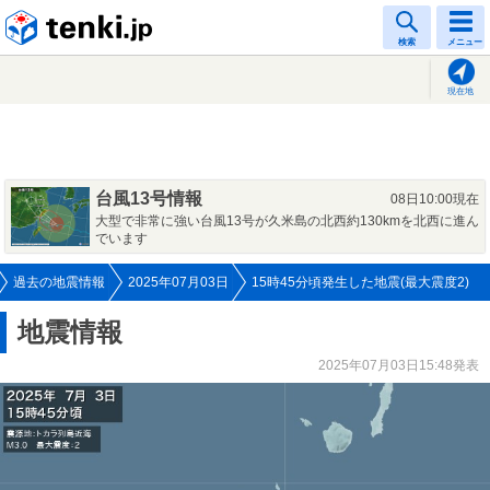
tenki.jp
検索
メニュー
現在地
台風13号情報
08日10:00現在
大型で非常に強い台風13号が久米島の北西約130kmを北西に進ん
でいます
過去の地震情報
2025年07月03日
15時45分頃発生した地震(最大震度2)
地震情報
2025年07月03日15:48発表