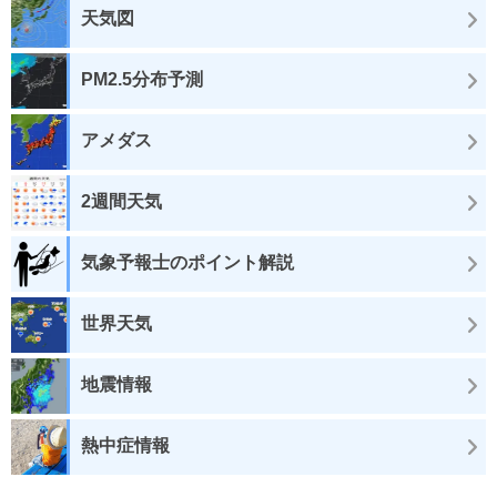
天気図
PM2.5分布予測
アメダス
2週間天気
気象予報士のポイント解説
世界天気
地震情報
熱中症情報