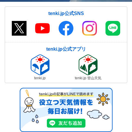
tenki.jp公式SNS
tenki.jp公式アプリ
tenki.jp
tenki.jp 登山天気