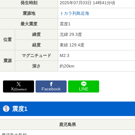
発生時刻
2025年07月03日 14時41分頃
震源地
トカラ列島近海
最大震度
震度1
緯度
北緯 29.3度
位置
経度
東経 129.4度
マグニチュード
M2.3
震源
深さ
約20km
X
Facebook
LINE
(旧twitter)
震度1
鹿児島県
鹿児島十島村