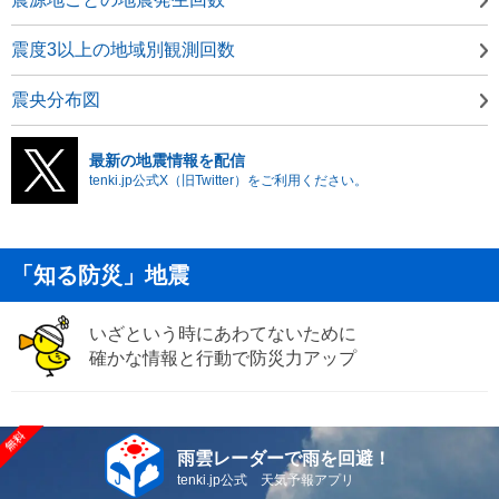
震度3以上の地域別観測回数
震央分布図
最新の地震情報を配信
tenki.jp公式X（旧Twitter）をご利用ください。
「知る防災」地震
いざという時にあわてないために
確かな情報と行動で防災力アップ
雨雲レーダーで雨を回避！
tenki.jp公式 天気予報アプリ