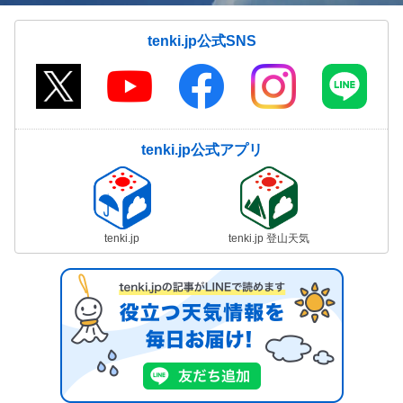
tenki.jp公式SNS
tenki.jp公式アプリ
tenki.jp
tenki.jp 登山天気