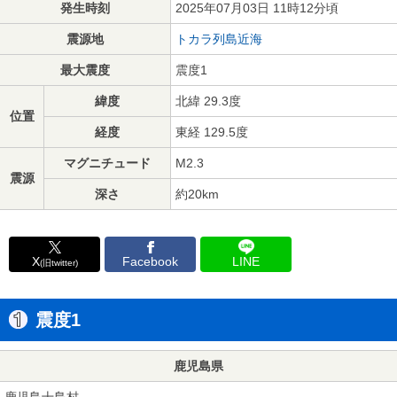
発生時刻
2025年07月03日 11時12分頃
震源地
トカラ列島近海
最大震度
震度1
緯度
北緯 29.3度
位置
経度
東経 129.5度
マグニチュード
M2.3
震源
深さ
約20km
X
Facebook
LINE
(旧twitter)
震度1
鹿児島県
鹿児島十島村