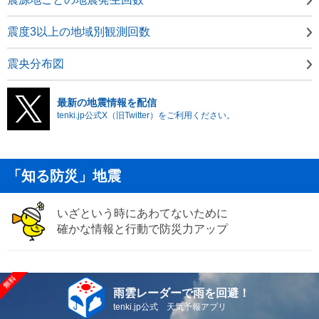
震度3以上の地域別観測回数
震央分布図
最新の地震情報を配信
tenki.jp公式X（旧Twitter）をご利用ください。
「知る防災」地震
いざという時にあわてないために
確かな情報と行動で防災力アップ
雨雲レーダーで雨を回避！
tenki.jp公式 天気予報アプリ