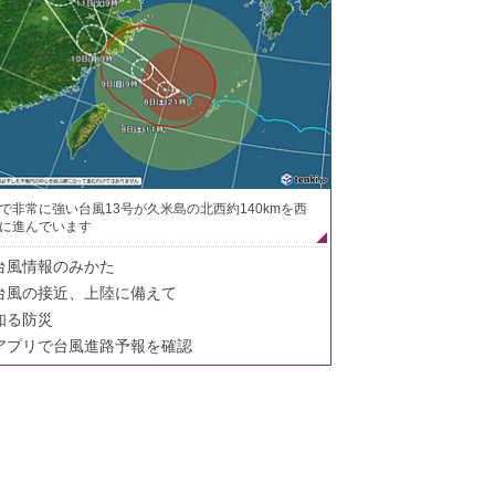
で非常に強い台風13号が久米島の北西約140kmを西
に進んでいます
台風情報のみかた
台風の接近、上陸に備えて
知る防災
アプリで台風進路予報を確認