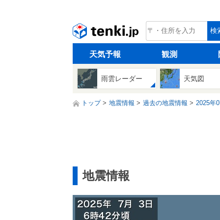
tenki.jp
検
天気予報
観測
雨雲レーダー
天気図
トップ
地震情報
過去の地震情報
2025年
地震情報