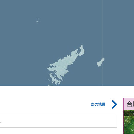
台
次の地震
。