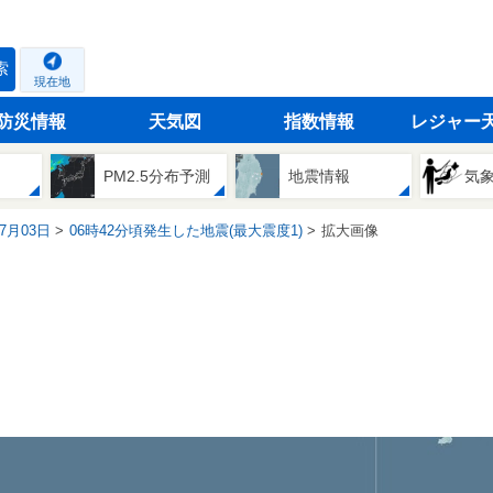
索
現在地
防災情報
天気図
指数情報
レジャー
PM2.5分布予測
地震情報
気
07月03日
06時42分頃発生した地震(最大震度1)
拡大画像