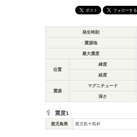
発生時刻
震源地
最大震度
緯度
位置
経度
マグニチュード
震源
深さ
震度1
鹿児島県
鹿児島十島村