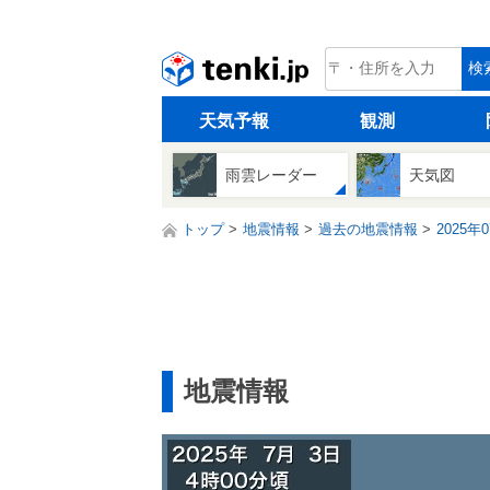
tenki.jp
検
天気予報
観測
雨雲レーダー
天気図
トップ
地震情報
過去の地震情報
2025年
地震情報