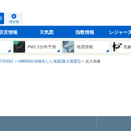
索
現在地
防災情報
天気図
指数情報
レジャー
PM2.5分布予測
地震情報
気
07月03日
04時00分頃発生した地震(最大震度2)
拡大画像