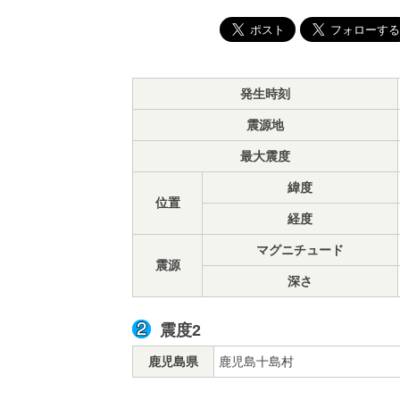
発生時刻
震源地
最大震度
緯度
位置
経度
マグニチュード
震源
深さ
震度2
鹿児島県
鹿児島十島村