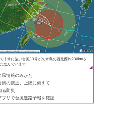
で非常に強い台風13号が久米島の西北西約230kmを
に進んでいます
台風情報のみかた
台風の接近、上陸に備えて
知る防災
アプリで台風進路予報を確認