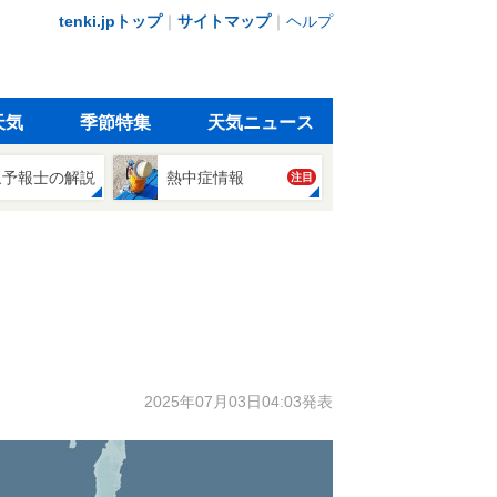
tenki.jpトップ
｜
サイトマップ
｜
ヘルプ
天気
季節特集
天気ニュース
象予報士の解説
熱中症情報
注目
2025年07月03日04:03発表