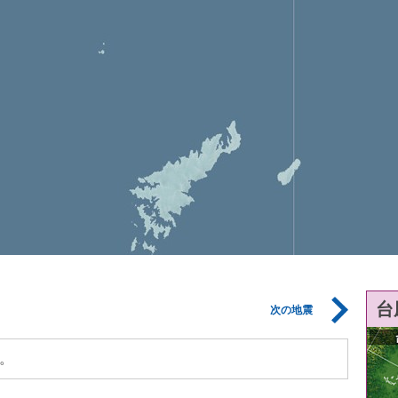
台
次の地震
。