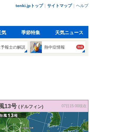
tenki.jpトップ
｜
サイトマップ
｜
ヘルプ
天気
季節特集
天気ニュース
象予報士の解説
熱中症情報
注目
風13号
(ドルフィン)
07日15:00現在