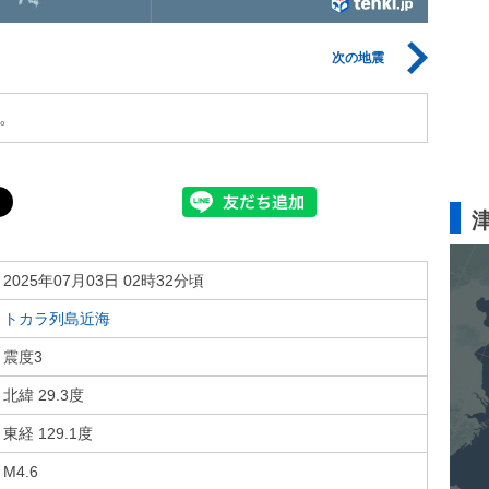
次の地震
。
2025年07月03日 02時32分頃
トカラ列島近海
震度3
北緯 29.3度
東経 129.1度
M4.6