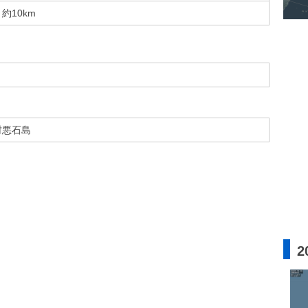
約10km
村悪石島
2