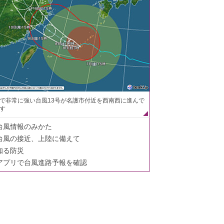
で非常に強い台風13号が名護市付近を西南西に進んで
す
台風情報のみかた
台風の接近、上陸に備えて
知る防災
アプリで台風進路予報を確認