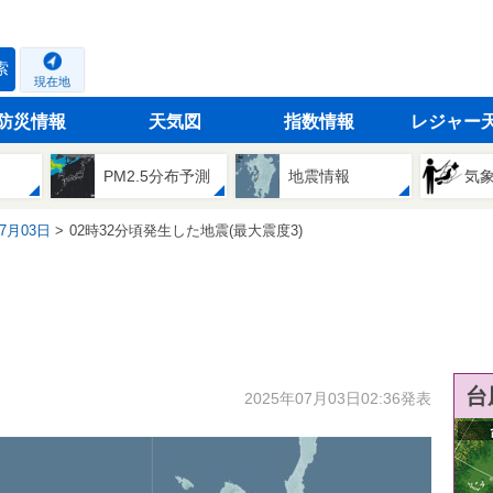
索
現在地
防災情報
天気図
指数情報
レジャー
PM2.5分布予測
地震情報
気
07月03日
02時32分頃発生した地震(最大震度3)
台
2025年07月03日02:36発表