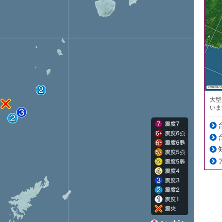
大型
いま