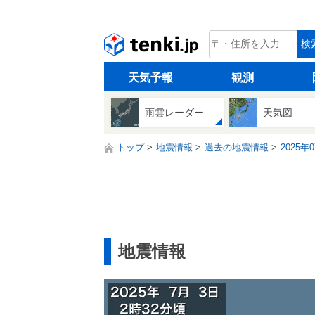
tenki.jp
検
天気予報
観測
雨雲レーダー
天気図
トップ
地震情報
過去の地震情報
2025年
地震情報