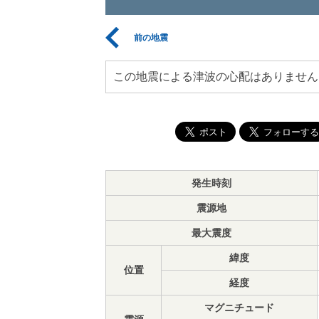
前の地震
この地震による津波の心配はありません
発生時刻
震源地
最大震度
緯度
位置
経度
マグニチュード