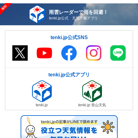
雨雲レーダーで雨を回避！
tenki.jp公式 天気予報アプリ
tenki.jp公式SNS
tenki.jp公式アプリ
tenki.jp
tenki.jp 登山天気