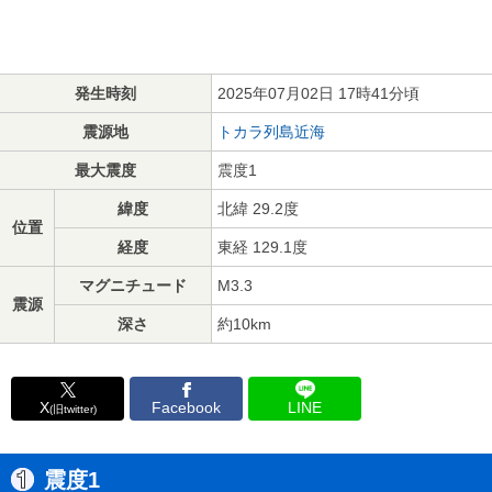
発生時刻
2025年07月02日 17時41分頃
震源地
トカラ列島近海
最大震度
震度1
緯度
北緯 29.2度
位置
経度
東経 129.1度
マグニチュード
M3.3
震源
深さ
約10km
X
Facebook
LINE
(旧twitter)
震度1