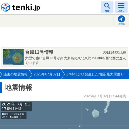
tenki.jp
検索
メニュー
現在地
台風13号情報
06日14:00現在
大型で強い台風13号が南大東島の東北東約190kmを西北西に進ん
でいます
過去の地震情報
2025年07月02日
17時41分頃発生した地震(最大震度1)
地震情報
2025年07月02日17:44発表