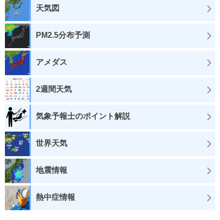
天気図
PM2.5分布予測
アメダス
2週間天気
気象予報士のポイント解説
世界天気
地震情報
熱中症情報