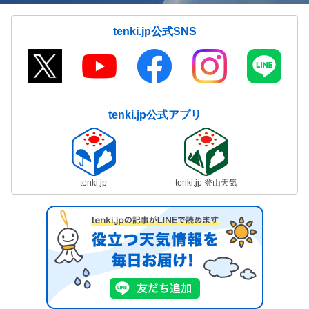
tenki.jp公式SNS
tenki.jp公式アプリ
tenki.jp
tenki.jp 登山天気