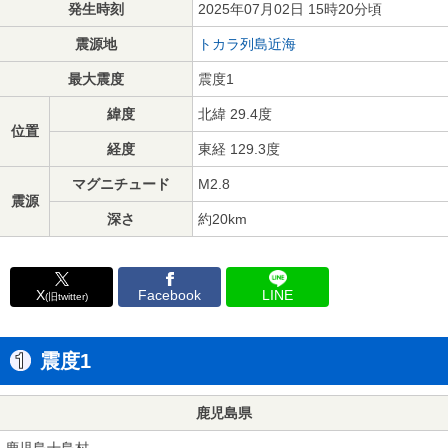
発生時刻
2025年07月02日 15時20分頃
震源地
トカラ列島近海
最大震度
震度1
緯度
北緯 29.4度
位置
経度
東経 129.3度
マグニチュード
M2.8
震源
深さ
約20km
X
Facebook
LINE
(旧twitter)
震度1
鹿児島県
鹿児島十島村