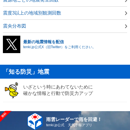
震度3以上の地域別観測回数
震央分布図
最新の地震情報を配信
tenki.jp公式X（旧Twitter）をご利用ください。
「知る防災」地震
いざという時にあわてないために
確かな情報と行動で防災力アップ
雨雲レーダーで雨を回避！
tenki.jp公式 天気予報アプリ