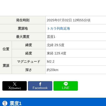
発生時刻
2025年07月02日 12時55分頃
震源地
トカラ列島近海
最大震度
震度1
緯度
北緯 29.5度
位置
経度
東経 129.4度
マグニチュード
M2.2
震源
深さ
約20km
X
Facebook
LINE
(旧twitter)
震度1