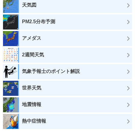
天気図
PM2.5分布予測
アメダス
2週間天気
気象予報士のポイント解説
世界天気
地震情報
熱中症情報