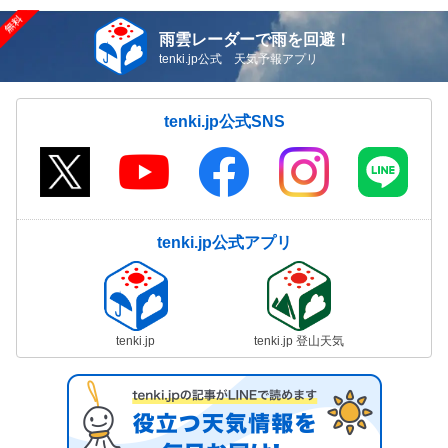
雨雲レーダーで雨を回避！
tenki.jp公式 天気予報アプリ
tenki.jp公式SNS
tenki.jp公式アプリ
tenki.jp
tenki.jp 登山天気