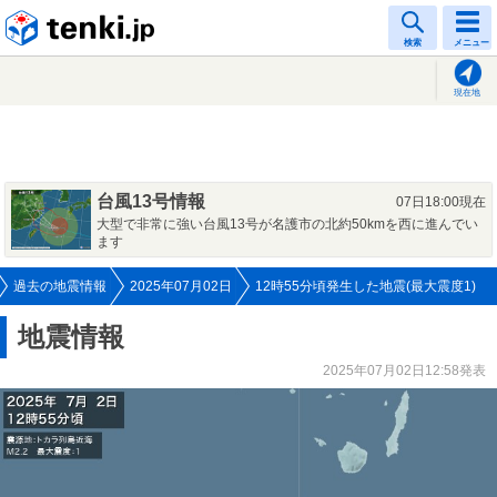
tenki.jp
検索
メニュー
現在地
台風13号情報
07日18:00現在
大型で非常に強い台風13号が名護市の北約50kmを西に進んでい
ます
過去の地震情報
2025年07月02日
12時55分頃発生した地震(最大震度1)
地震情報
2025年07月02日12:58発表