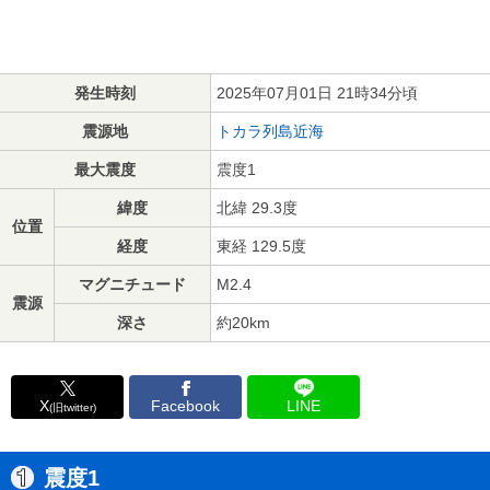
発生時刻
2025年07月01日 21時34分頃
震源地
トカラ列島近海
最大震度
震度1
緯度
北緯 29.3度
位置
経度
東経 129.5度
マグニチュード
M2.4
震源
深さ
約20km
X
Facebook
LINE
(旧twitter)
震度1