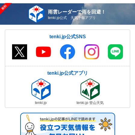
雨雲レーダーで雨を回避！
tenki.jp公式 天気予報アプリ
tenki.jp公式SNS
tenki.jp公式アプリ
tenki.jp
tenki.jp 登山天気