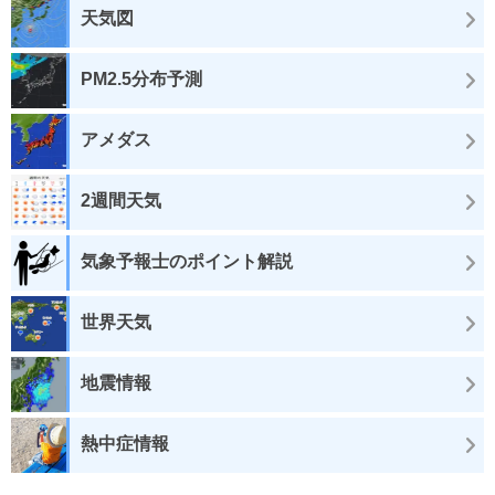
天気図
PM2.5分布予測
アメダス
2週間天気
気象予報士のポイント解説
世界天気
地震情報
熱中症情報