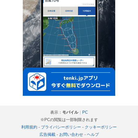
表示：
モバイル
｜
PC
※PCの閲覧は一部制限されます
利用規約
-
プライバシーポリシー
-
クッキーポリシー
広告掲載
-
お問い合わせ
-
ヘルプ